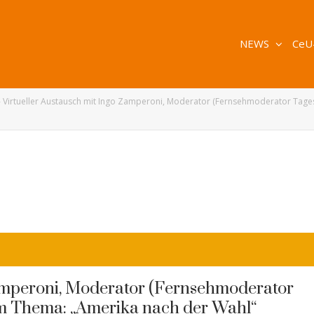
NEWS
CeU
»
Virtueller Austausch mit Ingo Zamperoni, Moderator (Fernsehmoderator Tage
Zamperoni, Moderator (Fernsehmoderator
m Thema: „Amerika nach der Wahl“