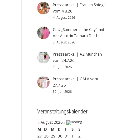
Presseartikel | Frau im Spiegel
vom 4.8.26
4. August 2026
CeU „Summer in the City“ mit
der Autorin Tamara Dietl
3. August 2026
Presseartikel | AZ München
vom 24.7.26
30. Juli 2026
Presseartikel | GALA vom
27.7.26
30. Juli 2026
Veranstaltungskalender
«
August 2026
»
M
D
M
D
F
S
S
27
28
29
30
31
1
2