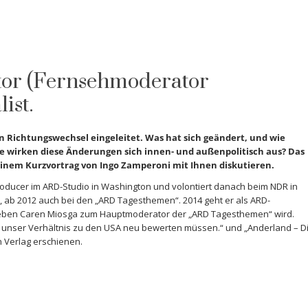
tor (Fernsehmoderator
ist.
en Richtungswechsel eingeleitet. Was hat sich geändert, und wie
ie wirken diese Änderungen sich innen- und außenpolitisch aus? Das
inem Kurzvortrag von Ingo Zamperoni mit Ihnen diskutieren.
roducer im ARD-Studio in Washington und volontiert danach beim NDR in
 ab 2012 auch bei den „ARD Tagesthemen“. 2014 geht er als ARD-
neben Caren Miosga zum Hauptmoderator der „ARD Tagesthemen“ wird.
 unser Verhältnis zu den USA neu bewerten müssen.“ und „Anderland – D
n Verlag erschienen.