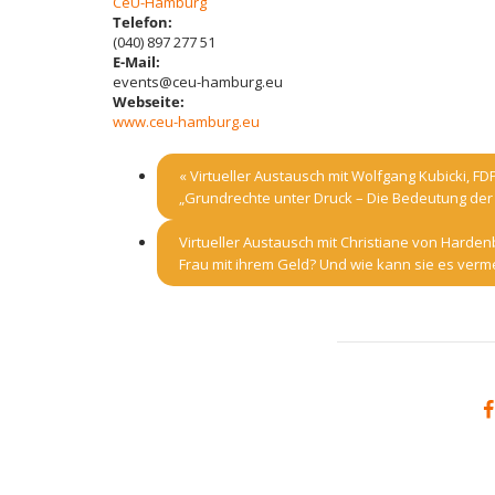
CeU-Hamburg
Telefon:
(040) 897 277 51
E-Mail:
events@ceu-hamburg.eu
Webseite:
www.ceu-hamburg.eu
«
Virtueller Austausch mit Wolfgang Kubicki, F
„Grundrechte unter Druck – Die Bedeutung der
Virtueller Austausch mit Christiane von Harde
Frau mit ihrem Geld? Und wie kann sie es ver