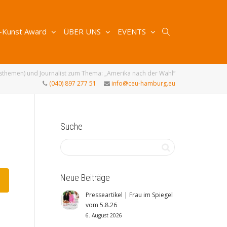
-Kunst Award
ÜBER UNS
EVENTS
sthemen) und Journalist zum Thema: „Amerika nach der Wahl“
(040) 897 277 51
info@ceu-hamburg.eu
Suche
Neue Beiträge
Presseartikel | Frau im Spiegel
vom 5.8.26
6. August 2026