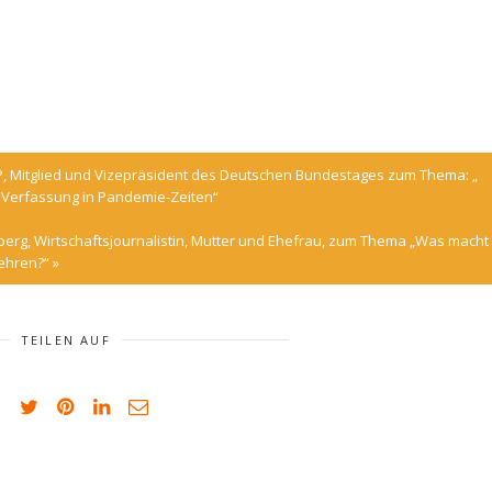
DP, Mitglied und Vizepräsident des Deutschen Bundestages zum Thema: „
 Verfassung in Pandemie-Zeiten“
nberg, Wirtschaftsjournalistin, Mutter und Ehefrau, zum Thema „Was macht
mehren?“
»
TEILEN AUF