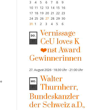
3
4
5
6
7
8
9
10
11
12
13
14
15
16
17
18
19
20
21
22
23
24
25
26
27
28
29
30
31
1
2
3
4
5
6
Vernissage
DO.
CeU loves K
27
❤️nst Award
Gewinnerinnen
27. August 2026 · 18:30 Uhr
-
21:00 Uhr
Walter
ie
MO.
Thurnherr,
31
Bundeskanzler
der Schweiz a.D.,