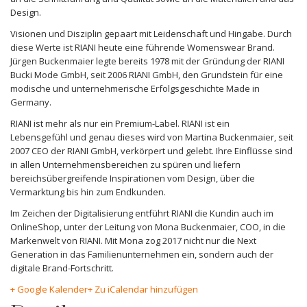
Design.
Visionen und Disziplin gepaart mit Leidenschaft und Hingabe. Durch
diese Werte ist RIANI heute eine führende Womenswear Brand.
Jürgen Buckenmaier legte bereits 1978 mit der Gründung der RIANI
Bucki Mode GmbH, seit 2006 RIANI GmbH, den Grundstein für eine
modische und unternehmerische Erfolgsgeschichte Made in
Germany.
RIANI ist mehr als nur ein Premium-Label. RIANI ist ein
Lebensgefühl und genau dieses wird von Martina Buckenmaier, seit
2007 CEO der RIANI GmbH, verkörpert und gelebt. Ihre Einflüsse sind
in allen Unternehmensbereichen zu spüren und liefern
bereichsübergreifende Inspirationen vom Design, über die
Vermarktung bis hin zum Endkunden.
Im Zeichen der Digitalisierung entführt RIANI die Kundin auch im
OnlineShop, unter der Leitung von Mona Buckenmaier, COO, in die
Markenwelt von RIANI. Mit Mona zog 2017 nicht nur die Next
Generation in das Familienunternehmen ein, sondern auch der
digitale Brand-Fortschritt.
+ Google Kalender
+ Zu iCalendar hinzufügen