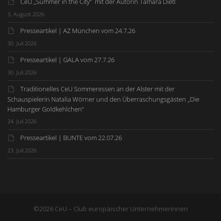
CeU „Summer in the City“ mit der Autorin Tamara Dietl
3. August 2026
Presseartikel | AZ München vom 24.7.26
30. Juli 2026
Presseartikel | GALA vom 27.7.26
30. Juli 2026
Traditionelles CeU Sommeressen an der Alster mit der
Schauspielerin Natalia Wörner und den Überraschungsgästen „Die
Hamburger Goldkehlchen“
24. Juli 2026
Presseartikel | BUNTE vom 22.07.26
23. Juli 2026
©2026 CeU – Club europäischer Unternehmerinnen