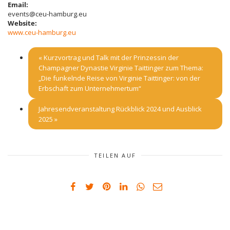
Email:
events@ceu-hamburg.eu
Website:
www.ceu-hamburg.eu
«
Kurzvortrag und Talk mit der Prinzessin der
Champagner Dynastie Virginie Taittinger zum Thema:
„Die funkelnde Reise von Virginie Taittinger: von der
Erbschaft zum Unternehmertum“
Jahresendveranstaltung Rückblick 2024 und Ausblick
2025
»
TEILEN AUF