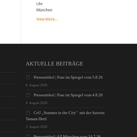
Uhr
München
View More…
AKTUELLE BEITRÄGE
Presseartikel | Frau im Spiegel vom 5.8.26
6. August 2026
Presseartikel | Frau im Spiegel vom 4.8.26
4. August 2026
CeU „Summer in the City“ mit der Autorin
Tamara Dietl
3. August 2026
Presseartikel | AZ München vom 24.7.26