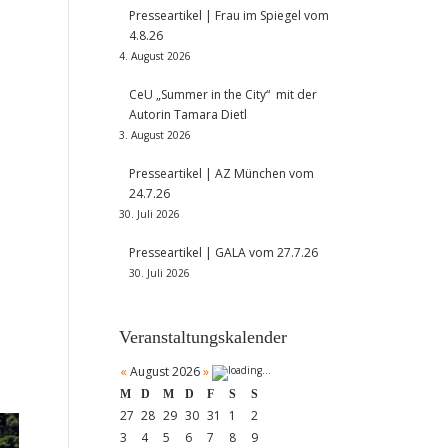
Presseartikel | Frau im Spiegel vom
4.8.26
4. August 2026
CeU „Summer in the City“ mit der
Autorin Tamara Dietl
3. August 2026
Presseartikel | AZ München vom
24.7.26
30. Juli 2026
Presseartikel | GALA vom 27.7.26
30. Juli 2026
Veranstaltungskalender
«
August 2026
»
M
D
M
D
F
S
S
27
28
29
30
31
1
2
3
4
5
6
7
8
9