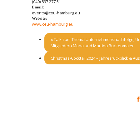
(040) 897 277 51
Email:
events@ceu-hamburg.eu
Website:
www.ceu-hamburg.eu
«
Talk zum Thema Unternehmensnachfolge, Unt
Mitgliedern Mona und Martina Buckenmaier
Christmas-Cocktail 2024 – Jahresrückblick & Au