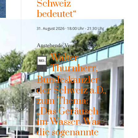
Schweiz
bedeutet“
31. August 2026 · 18:00 Uhr
-
21:30 Uhr
Anstehende Veranstaltungen
Walter
MO.
Thurnherr,
31
Bundeskanzler
der Schweiz a.D.,
zum Thema:
„Das Geräusch
im Wasser. Was
die sogenannte