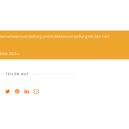
ernehmensvorstellung und Kollektionserstellung mit den CeU
sblick 2025
»
TEILEN AUF