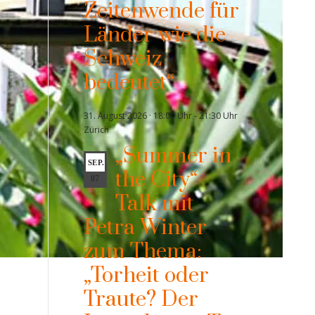
Zeitenwende für
Länder wie die
Schweiz
bedeutet“
31. August 2026 · 18:00 Uhr
-
21:30 Uhr
Zürich
„Summer in
SEP.
the City“
07
Talk mit
Petra Winter
zum Thema:
„Torheit oder
Traute? Der