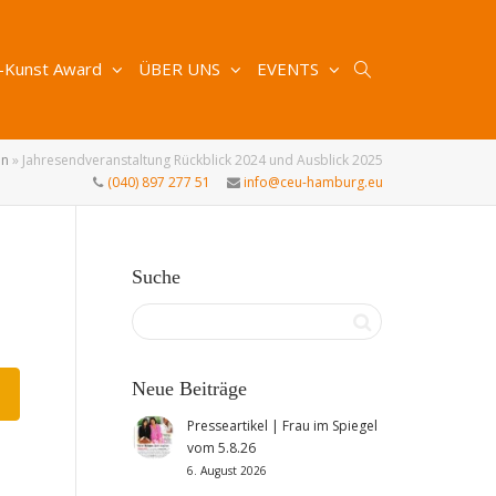
-Kunst Award
ÜBER UNS
EVENTS
en
»
Jahresendveranstaltung Rückblick 2024 und Ausblick 2025
(040) 897 277 51
info@ceu-hamburg.eu
Suche
Neue Beiträge
Presseartikel | Frau im Spiegel
vom 5.8.26
6. August 2026