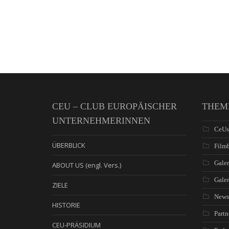
CEU – CLUB EUROPÄISCHER
THEM
UNTERNEHMERINNEN
CeUs
ÜBERBLICK
Filmb
Galer
ABOUT US (engl. Vers.)
Gale
ZIELE
News
HISTORIE
Partn
CEU-PRÄSIDIUM