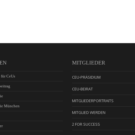
EN
MITGLIEDER
 für CeUs
CEU-PRÄSIDIUM
eitrag
CEU-BEIRAT
ie
MITGLIEDERPORTRAITS
rie München
MITGLIED WERDEN
2 FOR SUCCESS
er