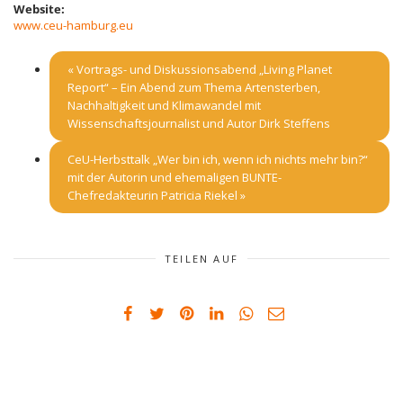
Website:
www.ceu-hamburg.eu
«
Vortrags- und Diskussionsabend „Living Planet
Report“ – Ein Abend zum Thema Artensterben,
Nachhaltigkeit und Klimawandel mit
Wissenschaftsjournalist und Autor Dirk Steffens
CeU-Herbsttalk „Wer bin ich, wenn ich nichts mehr bin?“
mit der Autorin und ehemaligen BUNTE-
Chefredakteurin Patricia Riekel
»
TEILEN AUF