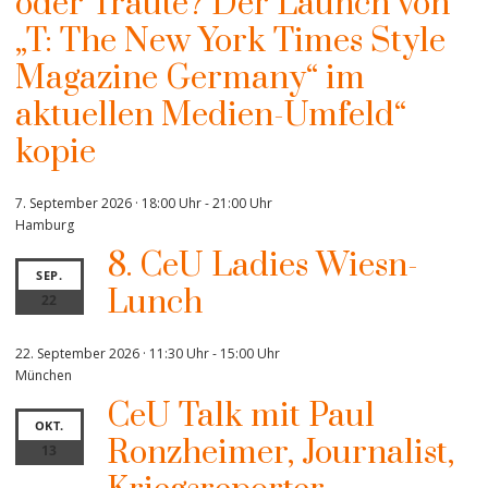
oder Traute? Der Launch von
„T: The New York Times Style
Magazine Germany“ im
aktuellen Medien-Umfeld“
kopie
7. September 2026 · 18:00 Uhr
-
21:00 Uhr
Hamburg
8. CeU Ladies Wiesn-
SEP.
Lunch
22
22. September 2026 · 11:30 Uhr
-
15:00 Uhr
München
CeU Talk mit Paul
OKT.
Ronzheimer, Journalist,
13