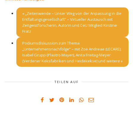
«
„Zeitenwende – Unser Weg von der Anpassung in die
Entfaltungsgesellschaft“ – Virtueller Austausch mit
Zeitgeistforscherin, Autorin und CeU Mitglied Kirstine
Fratz
Podiumsdiskussion zum Thema
„Unternehmensnachfolge“ – mit Zoë Andreae (LECARE),
Isabel Grupp (Plastro Mayer), Anita Freitag-Meyer
(Verdener Keksfabriken und Heidekekse) und weitere
»
TEILEN AUF