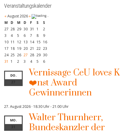
Veranstaltungskalender
«
August 2026
»
M
D
M
D
F
S
S
27
28
29
30
31
1
2
3
4
5
6
7
8
9
10
11
12
13
14
15
16
17
18
19
20
21
22
23
24
25
26
27
28
29
30
31
1
2
3
4
5
6
Vernissage CeU loves K
DO.
❤️nst Award
27
Gewinnerinnen
27. August 2026 · 18:30 Uhr
-
21:00 Uhr
Walter Thurnherr,
MO.
Bundeskanzler der
31