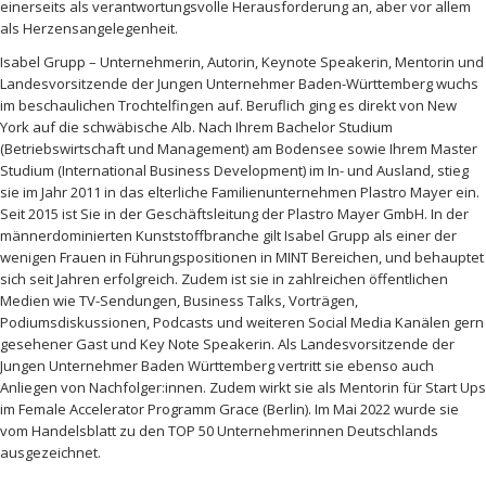
einerseits als verantwortungsvolle Herausforderung an, aber vor allem
als Herzensangelegenheit.
Isabel Grupp – Unternehmerin, Autorin, Keynote Speakerin, Mentorin und
Landesvorsitzende der Jungen Unternehmer Baden-Württemberg wuchs
im beschaulichen Trochtelfingen auf. Beruflich ging es direkt von New
York auf die schwäbische Alb. Nach Ihrem Bachelor Studium
(Betriebswirtschaft und Management) am Bodensee sowie Ihrem Master
Studium (International Business Development) im In- und Ausland, stieg
sie im Jahr 2011 in das elterliche Familienunternehmen Plastro Mayer ein.
Seit 2015 ist Sie in der Geschäftsleitung der Plastro Mayer GmbH. In der
männerdominierten Kunststoffbranche gilt Isabel Grupp als einer der
wenigen Frauen in Führungspositionen in MINT Bereichen, und behauptet
sich seit Jahren erfolgreich. Zudem ist sie in zahlreichen öffentlichen
Medien wie TV-Sendungen, Business Talks, Vorträgen,
Podiumsdiskussionen, Podcasts und weiteren Social Media Kanälen gern
gesehener Gast und Key Note Speakerin. Als Landesvorsitzende der
Jungen Unternehmer Baden Württemberg vertritt sie ebenso auch
Anliegen von Nachfolger:innen. Zudem wirkt sie als Mentorin für Start Ups
im Female Accelerator Programm Grace (Berlin). Im Mai 2022 wurde sie
vom Handelsblatt zu den TOP 50 Unternehmerinnen Deutschlands
ausgezeichnet.