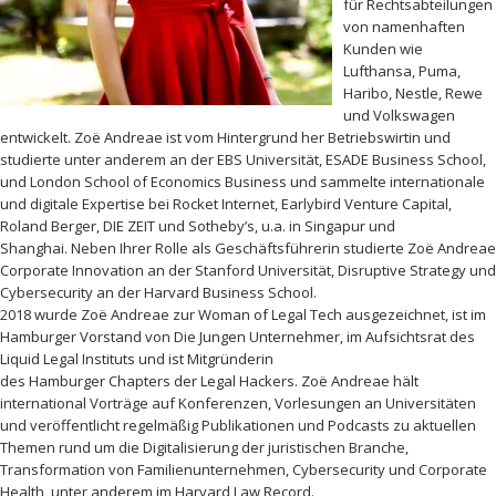
für Rechtsabteilungen
von namenhaften
Kunden wie
Lufthansa, Puma,
Haribo, Nestle, Rewe
und Volkswagen
entwickelt. Zoë Andreae ist vom Hintergrund her Betriebswirtin und
studierte unter anderem an der EBS Universität, ESADE Business School,
und London School of Economics Business und sammelte internationale
und digitale Expertise bei Rocket Internet, Earlybird Venture Capital,
Roland Berger, DIE ZEIT und Sotheby’s, u.a. in Singapur und
Shanghai. Neben Ihrer Rolle als Geschäftsführerin studierte Zoë Andreae
Corporate Innovation an der Stanford Universität, Disruptive Strategy und
Cybersecurity an der Harvard Business School.
2018 wurde Zoë Andreae zur Woman of Legal Tech ausgezeichnet, ist im
Hamburger Vorstand von Die Jungen Unternehmer, im Aufsichtsrat des
Liquid Legal Instituts und ist Mitgründerin
des Hamburger Chapters der Legal Hackers. Zoë Andreae hält
international Vorträge auf Konferenzen, Vorlesungen an Universitäten
und veröffentlicht regelmäßig Publikationen und Podcasts zu aktuellen
Themen rund um die Digitalisierung der juristischen Branche,
Transformation von Familienunternehmen, Cybersecurity und Corporate
Health, unter anderem im Harvard Law Record.