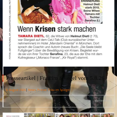
Presseartikel | Frau im Spiegel vom 5.8.26
|
6. August 2026
News
,
Presse
,
Frau im Spiegel
weiterlesen