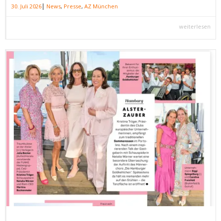
|
30. Juli 2026
News
,
Presse
,
AZ München
weiterlesen