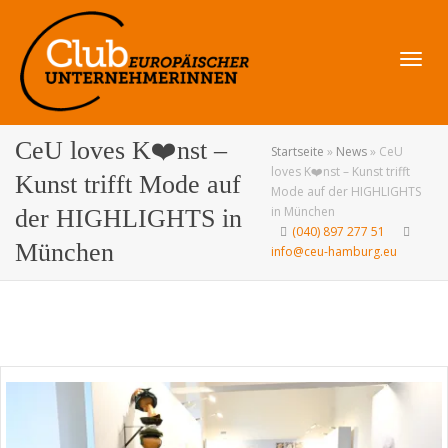
Navig
CeU loves K❤️nst –
Startseite
»
News
»
CeU
loves K❤️nst – Kunst trifft
Kunst trifft Mode auf
Mode auf der HIGHLIGHTS
in München
der HIGHLIGHTS in
(040) 897 277 51
umsch
München
info@ceu-hamburg.eu