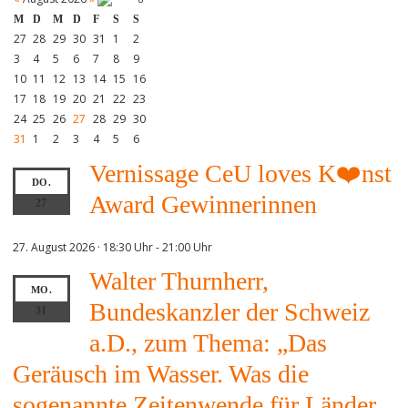
M
D
M
D
F
S
S
27
28
29
30
31
1
2
3
4
5
6
7
8
9
10
11
12
13
14
15
16
17
18
19
20
21
22
23
24
25
26
27
28
29
30
31
1
2
3
4
5
6
Vernissage CeU loves K❤️nst
DO.
Award Gewinnerinnen
27
27. August 2026 · 18:30 Uhr
-
21:00 Uhr
Walter Thurnherr,
MO.
Bundeskanzler der Schweiz
31
a.D., zum Thema: „Das
Geräusch im Wasser. Was die
sogenannte Zeitenwende für Länder