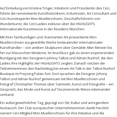
Auf Einladung von Kristina Tröger, Initiatorin und Präsidentin des CeU,
führte die renommierte Kunsthistorikerin, Kolumnistin, Art Consultant und
CeU-Kunstexpertin Mon Muellerschoen, Geschäftsführerin von
Wunderkunst, die CeU-Ladies exklusiv über die HIGHLIGHTS
Internationale Kunstmesse in der Residenz München.
Mit ihrer fachkundigen und charmanten Art präsentierte Mon
Muellerschoen ausgewählte Werke bedeutender internationaler
Kunsthändler – von antiken Skulpturen über Gemälde Alter Meister bis
hin zur Klassischen Moderne. Im Anschluss gab es einen inspirierenden
Rundgang mit den Designern Johnny Talbot und Adrian Runhof, die den
Ladies ihre Highlights der HIGHLIGHTS zeigten. Danach setzten die
Teilnehmerinnen den Nachmittag bei einem Art Talk in der Talbot Runhof
Boutique im Preysing Palais fort. Dort sprachen die Designer Johnny
Talbot und Adrian Runhof gemeinsam mit Mon Muellerschoen und
Fotograf Christopher Thomas über Sammeln, Kunst und Fotografie – ein
Gespräch, das Mode und Kunst auf faszinierende Weise miteinander
verband.
Ein außergewöhnlicher Tag, geprägt von Stil, Kultur und anregendem
Austausch. Der Club europäischer Unternehmerinnen dankt herzlich
seinem CeU-Mitglied Mon Muellerschoen für ihre Initiative und die