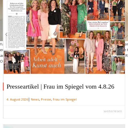
Yasmin von Schaabner und Prinzessin Iris zu Löwenstein-Wertheim-Rosen
europäischer Unternehmerinnen besucht die HIGHLIGHTS International
anschließendem Empfang und Fashion-Tea bei Talbot Runhof im Store / R
Oktober 2025 / Foto: Frank Rollitz / ABR-Pictures
Presseartikel | Frau im Spiegel vom 4.8.26
|
4. August 2026
News
,
Presse
,
Frau im Spiegel
weiterlesen