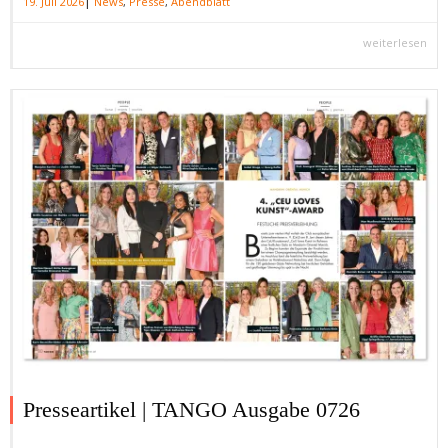
|
19. Juli 2026
News
,
Presse
,
Abendblatt
weiterlesen
Presseartikel | TANGO Ausgabe 0726