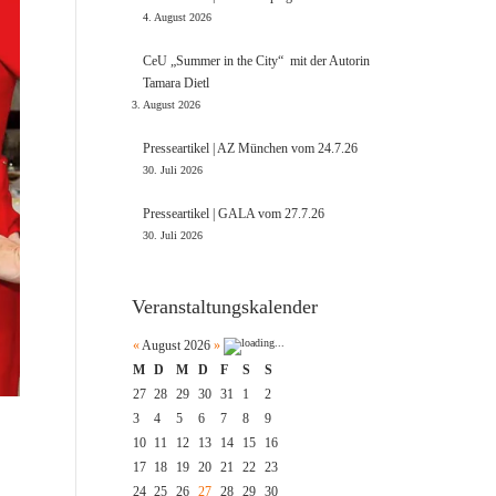
4. August 2026
CeU „Summer in the City“ mit der Autorin
Tamara Dietl
3. August 2026
Presseartikel | AZ München vom 24.7.26
30. Juli 2026
Presseartikel | GALA vom 27.7.26
30. Juli 2026
Veranstaltungskalender
«
August 2026
»
M
D
M
D
F
S
S
27
28
29
30
31
1
2
3
4
5
6
7
8
9
10
11
12
13
14
15
16
17
18
19
20
21
22
23
24
25
26
27
28
29
30