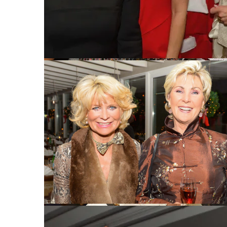
Annette von Rantzau, Sabrina Staubitz, Santa, Kristina Tröger un
Katja Kleffmann, Dr. Brigitte Klapp und Dagmar Viereck
Andrea Dieckmann und Trixi Bresser