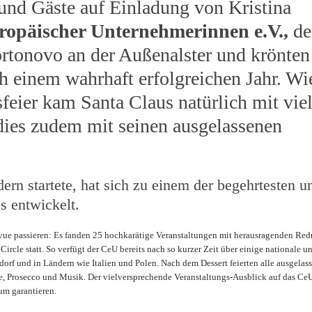
 und Gäste auf Einladung von Kristina
ropäischer Unternehmerinnen e.V.,
de
ortonovo an der Außenalster und krönten
h einem wahrhaft erfolgreichen Jahr. Wi
sfeier kam Santa Claus natürlich mit vie
dies zudem mit seinen ausgelassenen
ern startete, hat sich zu einem der begehrtesten u
s entwickelt.
ue passieren: Es fanden 25 hochkarätige Veranstaltungen mit herausragenden Red
cle statt. So verfügt der CeU bereits nach so kurzer Zeit über einige nationale u
orf und in Ländern wie Italien und Polen. Nach dem Dessert feierten alle ausgelas
te, Prosecco und Musik. Der vielversprechende Veranstaltungs-Ausblick auf das Ce
um garantieren.