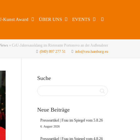
U-Kunst Award
ÜBER UNS
EVENTS
News
»
CeU-Jahresausklang im Ristorante Portonovo an der Außenalster
(040) 897 277 51
info@ceu-hamburg.eu
Suche
Neue Beiträge
Presseartikel | Frau im Spiegel vom 5.8.26
6. August 2026
Presseartikel | Frau im Spiegel vom 4.8.26