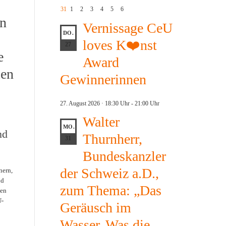
31
1
2
3
4
5
6
n
Vernissage CeU
DO.
loves K❤️nst
27
e
Award
len
Gewinnerinnen
27. August 2026 · 18:30 Uhr
-
21:00 Uhr
Walter
MO.
nd
Thurnherr,
31
Bundeskanzler
der Schweiz a.D.,
nern,
nd
zum Thema: „Das
sen
U-
Geräusch im
Wasser. Was die