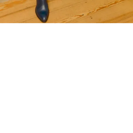
Presseartikel | Frau im Spiegel vom 4.8.26
4. August 2026
News
,
Presse
,
Frau im Spiegel
weiterlesen