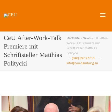
Navig
CeU After-Work-Talk
Startseite
»
News
»
CeU After-
Work-Talk Premiere mit
Premiere mit
Schriftsteller Matthias
Politycki
Schriftsteller Matthias
(040) 897 277 51
umsch
Politycki
info@ceu-hamburg.eu