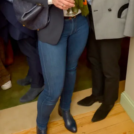
Presseartikel | Frau im Spiegel vom 5.8.26
6. August 2026
News
,
Presse
,
Frau im Spiegel
weiterlesen