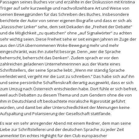
Passagen seines Buches vor und erzählte in der Diskussion mit Kristina
Tröger auf sehr kurzweilige und nachvollziehbare Art und Weise von
seinen Beweggründen für das Schreiben des Buches. Insbesondere
berichtete der Autor von seiner eigenen Biografie und dass er sich als
„klassischer Linker“ sehe, dem seit Dekaden die „Freiheit der Debatte“
und die Möglichkeit „zu quatschen“ ohne „auf Signalwörter“ zu achten
sehr wichtig seien. Diese Freiheit sehe er seit einigen Jahren im Zuge der
aus den USA übernommenen Woke-Bewegung mehr und mehr
eingeschränkt, was ihn zutiefst besorge. Denn „wer die Sprache
beherrscht, beherrscht das Denken“. Zudem sprach er vor den
zahlreichen geladenen Unternehmerinnen aus der Warte eines
Schriftstellers, der seine Sprache liebt: „Wenn mir ständig Sprache
verleidet wird, vergeht mir die Lust zu schreiben.“ Das habe sich auf ihn
und seine persönliche Schaffenskraft derartig ausgewirkt, dass er sich
zum Umzug nach Österreich entschieden habe. Dort fühle er sich befreit,
weil auch Debatten zu diesem Thema und zum Gendern ohne die von
ihm in Deutschland oft beobachtete moralische Rigorosität geführt
würden, und damit bei aller Unterschiedlichkeit der Meinungen keine
Aufspaltung und Polarisierung der Gesellschaft stattfände.
Es war ein sehr anregender Abend mit einem Redner, dem man seine
Liebe zur Schriftstellerei und der deutschen Sprache zu jeder Zeit
anmerkte! Ein echtes Highlight für den Club europäischer