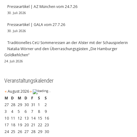
Presseartikel | AZ München vom 24.7.26
30. Juli 2026
Presseartikel | GALA vom 27.7.26
30. Juli 2026
Traditionelles CeU Sommeressen an der Alster mit der Schauspielerin
Natalia Wörner und den Überraschungsgästen „Die Hamburger
Goldkehlchen“
24. Juli 2026
Veranstaltungskalender
«
August 2026
»
M
D
M
D
F
S
S
27
28
29
30
31
1
2
3
4
5
6
7
8
9
10
11
12
13
14
15
16
17
18
19
20
21
22
23
24
25
26
27
28
29
30