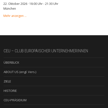
22. Oktober 2026 · 18:00 Uhr
-
21:30 Uhr
München
Mehr anzeigen …
CEU – CLUB EUROPÄISCHER UNTERNEHMERINNEN
ÜBERBLICK
ABOUT US (engl. Vers.)
ZIELE
HISTORIE
CEU-PRÄSIDIUM