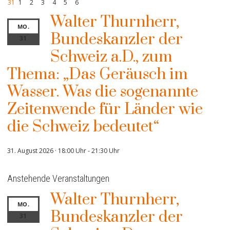
31
1
2
3
4
5
6
Walter Thurnherr,
MO.
Bundeskanzler der
31
Schweiz a.D., zum
Thema: „Das Geräusch im
Wasser. Was die sogenannte
Zeitenwende für Länder wie
die Schweiz bedeutet“
31. August 2026 · 18:00 Uhr
-
21:30 Uhr
Anstehende Veranstaltungen
Walter Thurnherr,
MO.
Bundeskanzler der
31