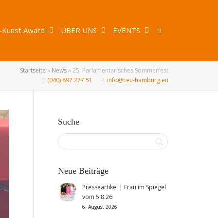
-Kunst Award
ÜBER UNS
EVENTS
Startseite
»
News
»
25. Parlamentarisches Sommerfest
(040) 897 277 51
info@ceu-hamburg.eu
Suche
Neue Beiträge
Presseartikel | Frau im Spiegel
vom 5.8.26
6. August 2026