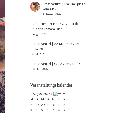
Presseartikel | Frau im Spiegel
vom 4.8.26
4. August 2026
CeU „Summer in the City“ mit der
Autorin Tamara Dietl
3. August 2026
Presseartikel | AZ München vom
24.7.26
30. Juli 2026
Presseartikel | GALA vom 27.7.26
30. Juli 2026
Veranstaltungskalender
«
August 2026
»
M
D
M
D
F
S
S
27
28
29
30
31
1
2
3
4
5
6
7
8
9