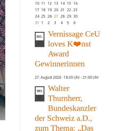
10
11
12
13
14
15
16
17
18
19
20
21
22
23
24
25
26
27
28
29
30
31
1
2
3
4
5
6
Vernissage CeU
DO.
loves K❤️nst
27
Award
Gewinnerinnen
27. August 2026 · 18:30 Uhr
-
21:00 Uhr
Walter
MO.
Thurnherr,
31
Bundeskanzler
der Schweiz a.D.,
zum Thema: „Das