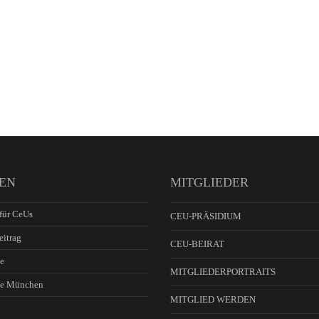
EN
MITGLIEDER
für CeUs
CEU-PRÄSIDIUM
eitrag
CEU-BEIRAT
e
MITGLIEDERPORTRAITS
ie München
MITGLIED WERDEN