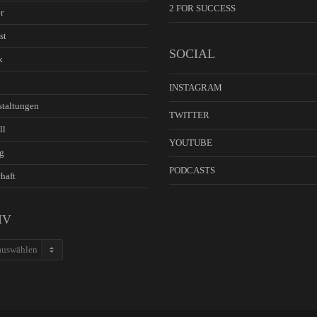
2 FOR SUCCESS
r
st
SOCIAL
k
INSTAGRAM
staltungen
TWITTER
ll
YOUTUBE
g
PODCASTS
haft
IV