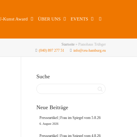
U-Kunst Award
ÜBER UNS
EVENTS
Startseite
»
Pianohaus Trübger
(040) 897 277 51
info@ceu-hamburg.eu
Suche
Neue Beiträge
Presseartikel | Frau im Spiegel vom 5.8.26
6. August 2026
Presseartikel | Frau im Spiegel vom 4.8.26