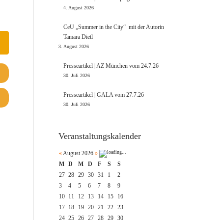
4. August 2026
CeU „Summer in the City“ mit der Autorin
Tamara Dietl
3. August 2026
Presseartikel | AZ München vom 24.7.26
30. Juli 2026
Presseartikel | GALA vom 27.7.26
30. Juli 2026
Veranstaltungskalender
«
August 2026
»
M
D
M
D
F
S
S
27
28
29
30
31
1
2
3
4
5
6
7
8
9
10
11
12
13
14
15
16
17
18
19
20
21
22
23
24
25
26
27
28
29
30