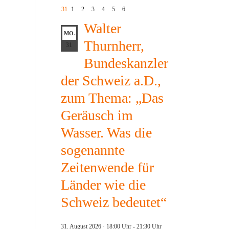
31
1
2
3
4
5
6
Walter
MO.
Thurnherr,
31
Bundeskanzler
der Schweiz a.D.,
zum Thema: „Das
Geräusch im
Wasser. Was die
sogenannte
Zeitenwende für
Länder wie die
Schweiz bedeutet“
31. August 2026 · 18:00 Uhr
-
21:30 Uhr