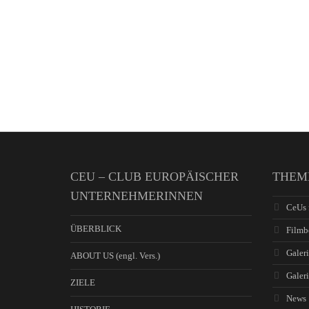
CEU – CLUB EUROPÄISCHER
THEM
UNTERNEHMERINNEN
CeUs 
ÜBERBLICK
Filmb
Galeri
ABOUT US (engl. Vers.)
Galer
ZIELE
News