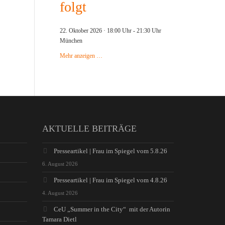
folgt
22. Oktober 2026 · 18:00 Uhr
-
21:30 Uhr
München
Mehr anzeigen …
AKTUELLE BEITRÄGE
Presseartikel | Frau im Spiegel vom 5.8.26
6. August 2026
Presseartikel | Frau im Spiegel vom 4.8.26
4. August 2026
CeU „Summer in the City“ mit der Autorin
Tamara Dietl