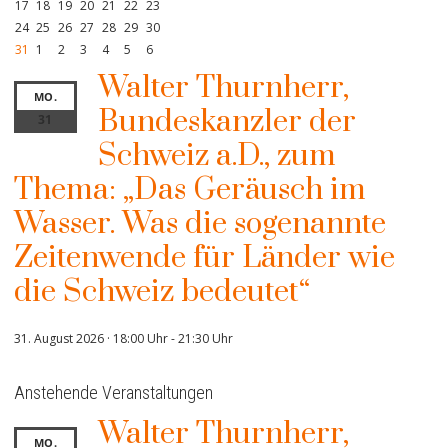
17
18
19
20
21
22
23
24
25
26
27
28
29
30
31
1
2
3
4
5
6
Walter Thurnherr,
MO.
Bundeskanzler der
31
Schweiz a.D., zum
Thema: „Das Geräusch im
Wasser. Was die sogenannte
Zeitenwende für Länder wie
die Schweiz bedeutet“
31. August 2026 · 18:00 Uhr
-
21:30 Uhr
Anstehende Veranstaltungen
Walter Thurnherr,
MO.