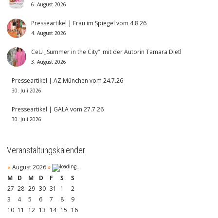
6. August 2026
Presseartikel | Frau im Spiegel vom 4.8.26
4. August 2026
CeU „Summer in the City“ mit der Autorin Tamara Dietl
3. August 2026
Presseartikel | AZ München vom 24.7.26
30. Juli 2026
Presseartikel | GALA vom 27.7.26
30. Juli 2026
Veranstaltungskalender
«
August 2026
»
M
D
M
D
F
S
S
27
28
29
30
31
1
2
3
4
5
6
7
8
9
10
11
12
13
14
15
16