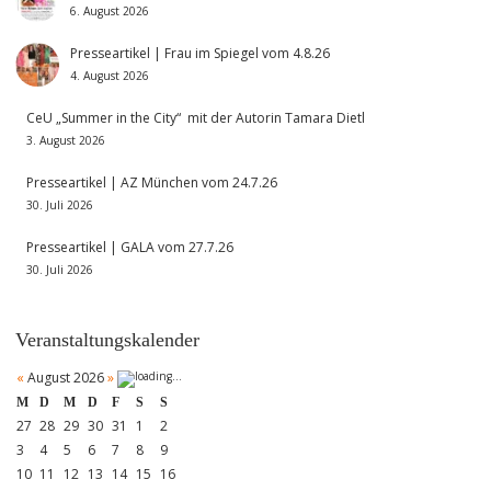
6. August 2026
Presseartikel | Frau im Spiegel vom 4.8.26
4. August 2026
CeU „Summer in the City“ mit der Autorin Tamara Dietl
3. August 2026
Presseartikel | AZ München vom 24.7.26
30. Juli 2026
Presseartikel | GALA vom 27.7.26
30. Juli 2026
Veranstaltungskalender
«
August 2026
»
M
D
M
D
F
S
S
27
28
29
30
31
1
2
3
4
5
6
7
8
9
10
11
12
13
14
15
16