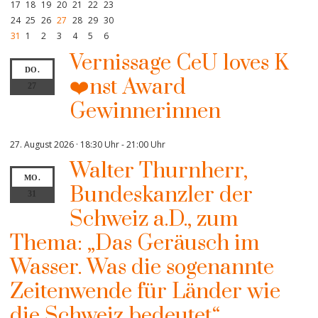
17
18
19
20
21
22
23
24
25
26
27
28
29
30
31
1
2
3
4
5
6
Vernissage CeU loves K
DO.
❤️nst Award
27
Gewinnerinnen
27. August 2026 · 18:30 Uhr
-
21:00 Uhr
Walter Thurnherr,
MO.
Bundeskanzler der
31
Schweiz a.D., zum
Thema: „Das Geräusch im
Wasser. Was die sogenannte
Zeitenwende für Länder wie
die Schweiz bedeutet“