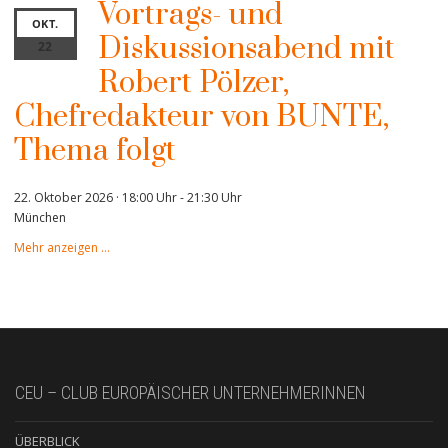
Vortrags- und
OKT.
Diskussionsabend mit
22
Robert Pölzer,
Chefredakteur von BUNTE,
Thema folgt
22. Oktober 2026 · 18:00 Uhr
-
21:30 Uhr
München
Mehr anzeigen …
CEU – CLUB EUROPÄISCHER UNTERNEHMERINNEN
ÜBERBLICK