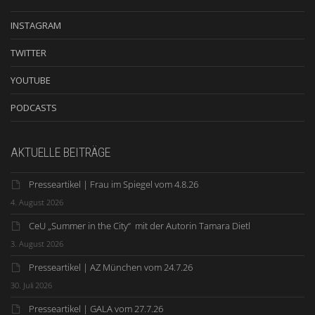
INSTAGRAM
TWITTER
YOUTUBE
PODCASTS
AKTUELLE BEITRÄGE
Presseartikel | Frau im Spiegel vom 4.8.26
4. August 2026
CeU „Summer in the City“ mit der Autorin Tamara Dietl
3. August 2026
Presseartikel | AZ München vom 24.7.26
30. Juli 2026
Presseartikel | GALA vom 27.7.26