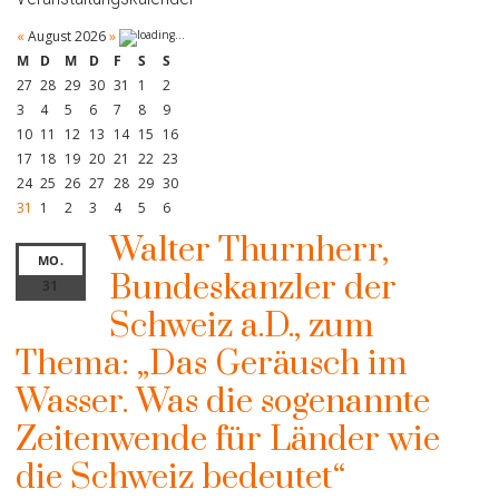
«
August 2026
»
M
D
M
D
F
S
S
27
28
29
30
31
1
2
3
4
5
6
7
8
9
10
11
12
13
14
15
16
17
18
19
20
21
22
23
24
25
26
27
28
29
30
31
1
2
3
4
5
6
Walter Thurnherr,
MO.
Bundeskanzler der
31
Schweiz a.D., zum
Thema: „Das Geräusch im
Wasser. Was die sogenannte
Zeitenwende für Länder wie
die Schweiz bedeutet“