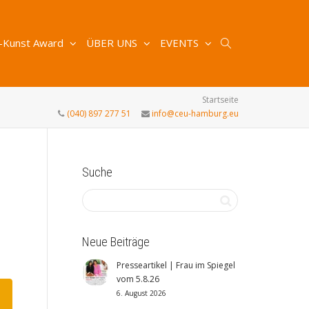
-Kunst Award
ÜBER UNS
EVENTS
Startseite
(040) 897 277 51
info@ceu-hamburg.eu
Suche
Neue Beiträge
Presseartikel | Frau im Spiegel
vom 5.8.26
6. August 2026