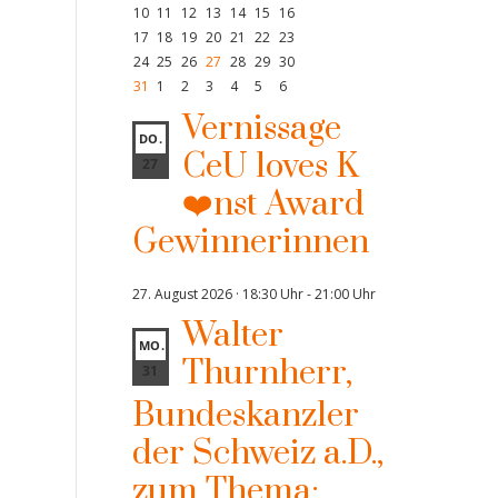
10
11
12
13
14
15
16
17
18
19
20
21
22
23
24
25
26
27
28
29
30
31
1
2
3
4
5
6
Vernissage
DO.
CeU loves K
27
❤️nst Award
Gewinnerinnen
27. August 2026 · 18:30 Uhr
-
21:00 Uhr
Walter
MO.
Thurnherr,
31
Bundeskanzler
der Schweiz a.D.,
zum Thema: