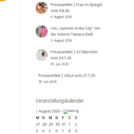
Presseartikel | Frau im Spiegel
vom 4.8.26
4. August 2026
CeU „Summer in the City“ mit
der Autorin Tamara Dietl
3. August 2026
Presseartikel | AZ München
vom 24.7.26
30. Juli 2026
Presseartikel | GALA vom 27.7.26
30. Juli 2026
Veranstaltungskalender
«
August 2026
»
M
D
M
D
F
S
S
27
28
29
30
31
1
2
3
4
5
6
7
8
9