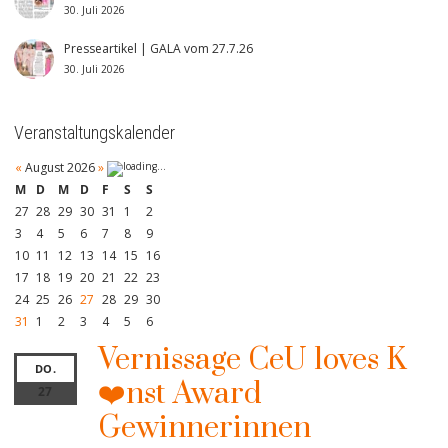
30. Juli 2026
Presseartikel | GALA vom 27.7.26
30. Juli 2026
Veranstaltungskalender
«
August 2026
»
M
D
M
D
F
S
S
27
28
29
30
31
1
2
3
4
5
6
7
8
9
10
11
12
13
14
15
16
17
18
19
20
21
22
23
24
25
26
27
28
29
30
31
1
2
3
4
5
6
Vernissage CeU loves K
DO.
❤️nst Award
27
Gewinnerinnen