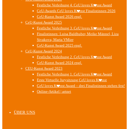
Festliche Verleihung 4. CeU loves K❤️nst Award
CeU-Awards CeU loves K❤️nst Finalistinnen 2026
CeU-Kunst Award 2026 engl.
CeU-Kunst Award 2025
Festliche Verleihung 3. CeU loves K❤️nst Award
Finalistinnen: Luisa Baldhuber, Meike Männel, Liza
Sivakova, Maria VMier
CeU-Kunst Award 2025 engl.
CeU-Kunst Award 2024
Festliche Verleihung 2. CeU loves K❤️nst Award
CeU-Kunst Award 2024 engl.
CEU-Kunst Award 2023
Festliche Verleihung 1. CeU loves K❤️nst Award
Erste Virtuelle Jurysitzung CeU loves K❤️nst
CeU loves K❤️nst Award – drei Finalistinnen stehen fest!
Online-Artikel | artnet
ÜBER UNS