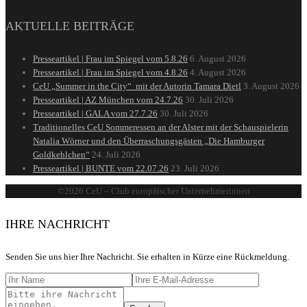
AKTUELLE BEITRÄGE
Presseartikel | Frau im Spiegel vom 5.8.26
6. August 2026
Presseartikel | Frau im Spiegel vom 4.8.26
4. August 2026
CeU „Summer in the City“ mit der Autorin Tamara Dietl
3. August 2026
Presseartikel | AZ München vom 24.7.26
30. Juli 2026
Presseartikel | GALA vom 27.7.26
30. Juli 2026
Traditionelles CeU Sommeressen an der Alster mit der Schauspielerin
Natalia Wörner und den Überraschungsgästen „Die Hamburger
Goldkehlchen“
24. Juli 2026
Presseartikel | BUNTE vom 22.07.26
23. Juli 2026
©2026 CeU – Club europäischer Unternehmerinnen
IHRE NACHRICHT
Senden Sie uns hier Ihre Nachricht. Sie erhalten in Kürze eine Rückmeldung.