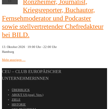
Ronzheimer, Journalist,
13
Kriegsreporter, Buchautor,
Fernsehmoderator und Podcaster
sowie stellvertretender Chefredakteur
bei BILD.
13. Oktober 2026 · 19:00 Uhr
-
22:00 Uhr
Hamburg
Mehr anzeigen …
CEU – CLUB EUROPÄISCHER
UNTERNEHMERINNEN
ÜBERBLICK
ABOUT US (engl. Vers.)
ZIELE
HISTORIE