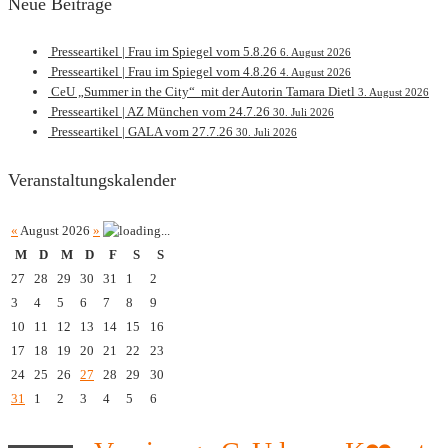
Neue Beiträge
Presseartikel | Frau im Spiegel vom 5.8.26
6. August 2026
Presseartikel | Frau im Spiegel vom 4.8.26
4. August 2026
CeU „Summer in the City“ mit der Autorin Tamara Dietl
3. August 2026
Presseartikel | AZ München vom 24.7.26
30. Juli 2026
Presseartikel | GALA vom 27.7.26
30. Juli 2026
Veranstaltungskalender
«
August 2026
»
M
D
M
D
F
S
S
27
28
29
30
31
1
2
3
4
5
6
7
8
9
10
11
12
13
14
15
16
17
18
19
20
21
22
23
24
25
26
27
28
29
30
31
1
2
3
4
5
6