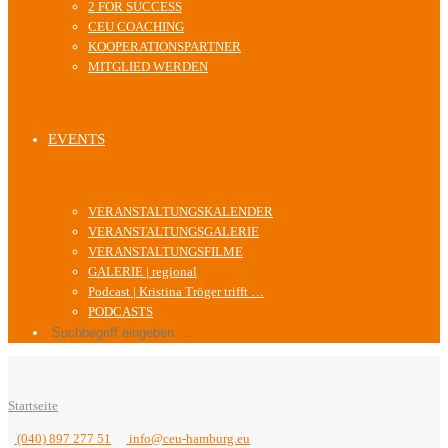
2 FOR SUCCESS
CEU COACHING
KOOPERATIONSPARTNER
MITGLIED WERDEN
EVENTS
VERANSTALTUNGSKALENDER
VERANSTALTUNGSGALERIE
VERANSTALTUNGSFILME
GALERIE | regional
Podcast | Kristina Tröger trifft …
PODCASTS
Startseite
(040) 897 277 51
info@ceu-hamburg.eu