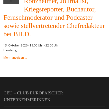
Ronzheimer, Journalist,
13
Kriegsreporter, Buchautor,
Fernsehmoderator und Podcaster
sowie stellvertretender Chefredakteur
bei BILD.
13. Oktober 2026 · 19:00 Uhr
-
22:00 Uhr
Hamburg
Mehr anzeigen …
CEU – CLUB EUROPÄISCHER
UNTERNEHMERINNEN