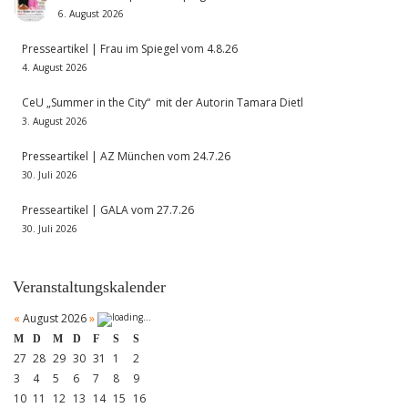
6. August 2026
Presseartikel | Frau im Spiegel vom 4.8.26
4. August 2026
CeU „Summer in the City“ mit der Autorin Tamara Dietl
3. August 2026
Presseartikel | AZ München vom 24.7.26
30. Juli 2026
Presseartikel | GALA vom 27.7.26
30. Juli 2026
Veranstaltungskalender
«
August 2026
»
M
D
M
D
F
S
S
27
28
29
30
31
1
2
3
4
5
6
7
8
9
10
11
12
13
14
15
16