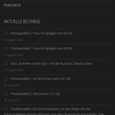
PODCASTS
AKTUELLE BEITRÄGE
Presseartikel | Frau im Spiegel vom 5.8.26
6. August 2026
Presseartikel | Frau im Spiegel vom 4.8.26
4. August 2026
CeU „Summer in the City“ mit der Autorin Tamara Dietl
3. August 2026
Presseartikel | AZ München vom 24.7.26
30. Juli 2026
Presseartikel | GALA vom 27.7.26
30. Juli 2026
Traditionelles CeU Sommeressen an der Alster mit der
Schauspielerin Natalia Wörner und den Überraschungsgästen „Die