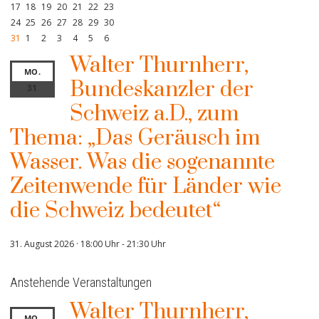
17
18
19
20
21
22
23
24
25
26
27
28
29
30
31
1
2
3
4
5
6
Walter Thurnherr,
MO.
Bundeskanzler der
31
Schweiz a.D., zum
Thema: „Das Geräusch im
Wasser. Was die sogenannte
Zeitenwende für Länder wie
die Schweiz bedeutet“
31. August 2026 · 18:00 Uhr
-
21:30 Uhr
Anstehende Veranstaltungen
Walter Thurnherr,
MO.