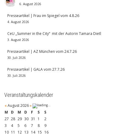
6. August 2026
Presseartikel | Frau im Spiegel vom 4.8.26
4. August 2026
CeU „Summer in the City“ mit der Autorin Tamara Dietl
3. August 2026
Presseartikel | AZ München vom 24.7.26
30. Juli 2026
Presseartikel | GALA vom 27.7.26
30. Juli 2026
Veranstaltungskalender
«
August 2026
»
M
D
M
D
F
S
S
27
28
29
30
31
1
2
3
4
5
6
7
8
9
10
11
12
13
14
15
16