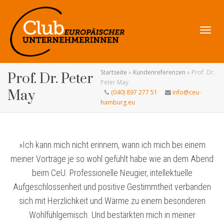
Navig
Startseite
»
Kundenreferenzen
»
Prof. Dr.
Prof. Dr. Peter
Peter May
May
(040) 897 277 51
info@ceu-
hamburg.eu
umsch
»Ich kann mich nicht erinnern, wann ich mich bei einem
meiner Vorträge je so wohl gefühlt habe wie an dem Abend
beim CeU. Professionelle Neugier, intellektuelle
Aufgeschlossenheit und positive Gestimmtheit verbanden
sich mit Herzlichkeit und Wärme zu einem besonderen
Wohlfühlgemisch. Und bestärkten mich in meiner