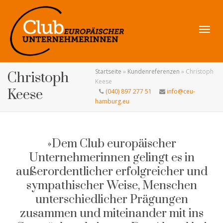
Navig
Startseite
»
Kundenreferenzen
»
Christoph
Christoph
Keese
Keese
(040) 897 277 51
info@ceu-
hamburg.eu
umsch
»Dem Club europäischer
Unternehmerinnen gelingt es in
außerordentlicher erfolgreicher und
sympathischer Weise, Menschen
unterschiedlicher Prägungen
zusammen und miteinander mit ins