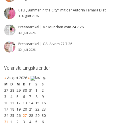
CeU „Summer in the City“ mit der Autorin Tamara Dietl
3. August 2026
Presseartikel | AZ München vom 24.7.26
30. Juli 2026
Presseartikel | GALA vom 27.7.26
30. Juli 2026
Veranstaltungskalender
«
August 2026
»
M
D
M
D
F
S
S
27
28
29
30
31
1
2
3
4
5
6
7
8
9
10
11
12
13
14
15
16
17
18
19
20
21
22
23
24
25
26
27
28
29
30
31
1
2
3
4
5
6