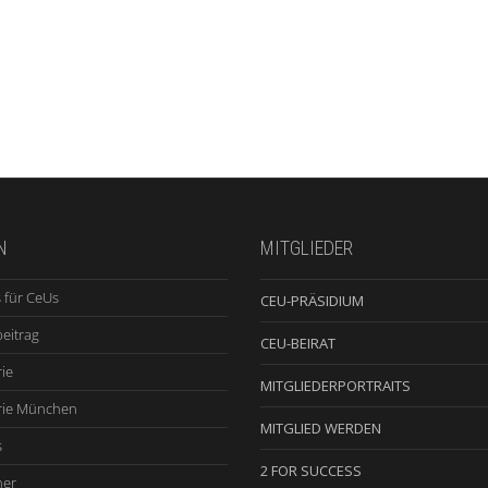
N
MITGLIEDER
 für CeUs
CEU-PRÄSIDIUM
beitrag
CEU-BEIRAT
ie
MITGLIEDERPORTRAITS
rie München
MITGLIED WERDEN
s
2 FOR SUCCESS
ner