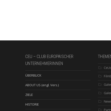
CEU – CLUB EUROPÄISCHER
THEME
UNTERNEHMERINNEN
CeUs
ÜBERBLICK
Film
Galer
ABOUT US (engl. Vers.)
Gale
ZIELE
New
HISTORIE
Part