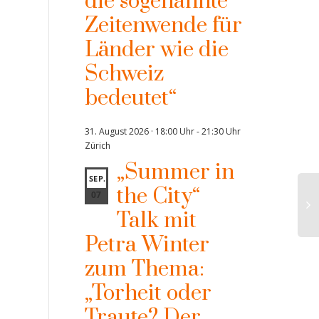
die sogenannte
Zeitenwende für
Länder wie die
Schweiz
bedeutet“
31. August 2026 · 18:00 Uhr
-
21:30 Uhr
Zürich
„Summer in
SEP.
the City“
07
Talk mit
Petra Winter
zum Thema:
„Torheit oder
Traute? Der