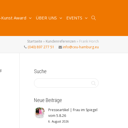
-Kunst Award
ÜBER UNS
EVENTS
Startseite
»
Kundenreferenzen
»
Frank Horch
(040) 897 277 51
info@ceu-hamburg.eu
d
Suche
Neue Beiträge
Presseartikel | Frau im Spiegel
vom 5.8.26
6. August 2026