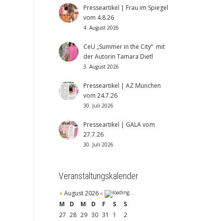
Presseartikel | Frau im Spiegel
vom 4.8.26
4. August 2026
CeU „Summer in the City“ mit
der Autorin Tamara Dietl
3. August 2026
Presseartikel | AZ München
vom 24.7.26
30. Juli 2026
Presseartikel | GALA vom
27.7.26
30. Juli 2026
Veranstaltungskalender
«
August 2026
»
M
D
M
D
F
S
S
27
28
29
30
31
1
2