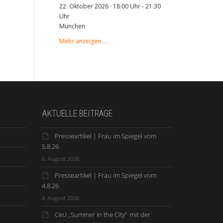
22. Oktober 2026 · 18:00 Uhr
-
21:30
Uhr
München
Mehr anzeigen …
AKTUELLE BEITRÄGE
Presseartikel | Frau im Spiegel vom
5.8.26
6. August 2026
Presseartikel | Frau im Spiegel vom
4.8.26
4. August 2026
CeU „Summer in the City“ mit der