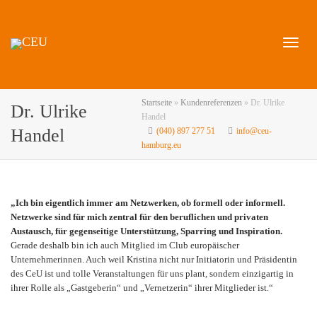
Naviga
Startseite
»
Kundenreferenzen
»
Dr. Ulrike
Dr. Ulrike
Handel
Handel
(040) 897 277 51
info@ceu-
hamburg.eu
umscha
„Ich bin eigentlich immer am Netzwerken, ob formell oder informell.
Netzwerke sind für mich zentral für den beruflichen und privaten
Austausch, für gegenseitige Unterstützung, Sparring und Inspiration.
Gerade deshalb bin ich auch Mitglied im Club europäischer
Unternehmerinnen. Auch weil Kristina nicht nur Initiatorin und Präsidentin
des CeU ist und tolle Veranstaltungen für uns plant, sondern einzigartig in
ihrer Rolle als „Gastgeberin“ und „Vernetzerin“ ihrer Mitglieder ist.“