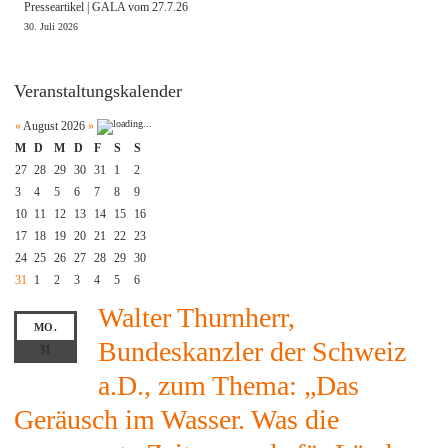
Presseartikel | GALA vom 27.7.26
30. Juli 2026
Veranstaltungskalender
«
August 2026
»
M
D
M
D
F
S
S
27
28
29
30
31
1
2
3
4
5
6
7
8
9
10
11
12
13
14
15
16
17
18
19
20
21
22
23
24
25
26
27
28
29
30
31
1
2
3
4
5
6
Walter Thurnherr,
MO.
Bundeskanzler der Schweiz
31
a.D., zum Thema: „Das
Geräusch im Wasser. Was die