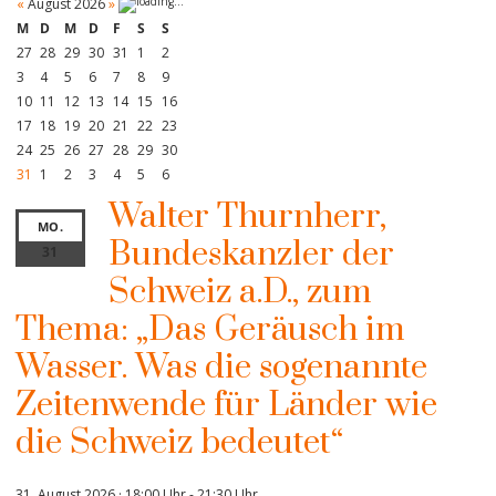
«
August 2026
»
M
D
M
D
F
S
S
27
28
29
30
31
1
2
3
4
5
6
7
8
9
10
11
12
13
14
15
16
17
18
19
20
21
22
23
24
25
26
27
28
29
30
31
1
2
3
4
5
6
Walter Thurnherr,
MO.
Bundeskanzler der
31
Schweiz a.D., zum
Thema: „Das Geräusch im
Wasser. Was die sogenannte
Zeitenwende für Länder wie
die Schweiz bedeutet“
31. August 2026 · 18:00 Uhr
-
21:30 Uhr