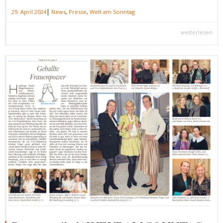
|
29. April 2024
News
,
Presse
,
Welt am Sonntag
weiterlesen