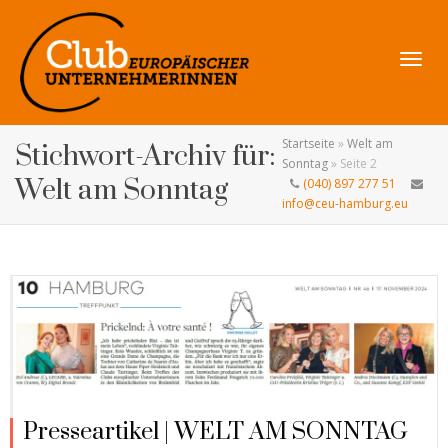
Navig
Startseite
»
Welt am
Stichwort-Archiv für:
Sonntag
»
Seite 2
Welt am Sonntag
(040) 897 277 51
info@ceu-hamburg.eu
umsch
Presseartikel | WELT AM SONNTAG