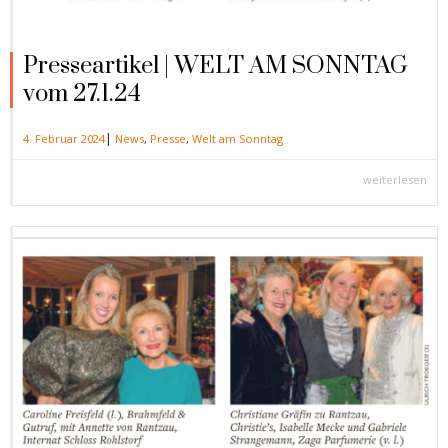
Presseartikel | WELT AM SONNTAG
vom 27.1.24
|
4. Februar 2024
News
,
Presse
,
Welt am Sonntag
weiterlesen