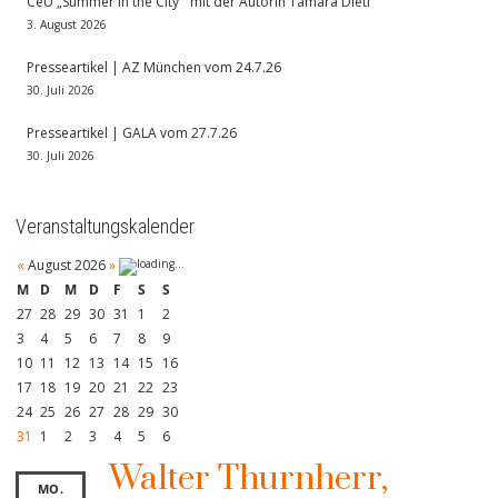
CeU „Summer in the City“ mit der Autorin Tamara Dietl
3. August 2026
Presseartikel | AZ München vom 24.7.26
30. Juli 2026
Presseartikel | GALA vom 27.7.26
30. Juli 2026
Veranstaltungskalender
«
August 2026
»
M
D
M
D
F
S
S
27
28
29
30
31
1
2
3
4
5
6
7
8
9
10
11
12
13
14
15
16
17
18
19
20
21
22
23
24
25
26
27
28
29
30
31
1
2
3
4
5
6
Walter Thurnherr,
MO.