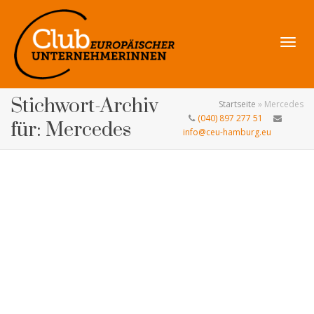
Navig
Stichwort-Archiv
Startseite
»
Mercedes
(040) 897 277 51
für: Mercedes
info@ceu-hamburg.eu
umsch