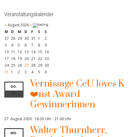
Veranstaltungskalender
«
August 2026
»
M
D
M
D
F
S
S
27
28
29
30
31
1
2
3
4
5
6
7
8
9
10
11
12
13
14
15
16
17
18
19
20
21
22
23
24
25
26
27
28
29
30
31
1
2
3
4
5
6
Vernissage CeU loves K
DO.
❤️nst Award
27
Gewinnerinnen
27. August 2026 · 18:30 Uhr
-
21:00 Uhr
Walter Thurnherr,
MO.