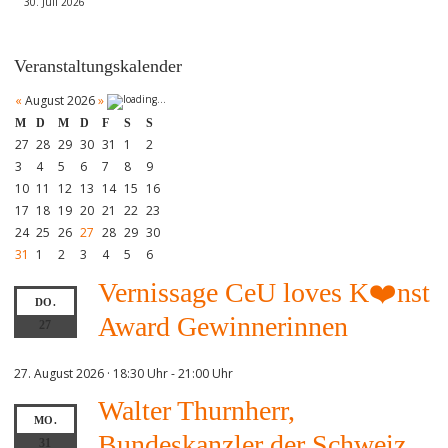
30. Juli 2026
Veranstaltungskalender
«
August 2026
»
M
D
M
D
F
S
S
27
28
29
30
31
1
2
3
4
5
6
7
8
9
10
11
12
13
14
15
16
17
18
19
20
21
22
23
24
25
26
27
28
29
30
31
1
2
3
4
5
6
Vernissage CeU loves K❤️nst
DO.
Award Gewinnerinnen
27
27. August 2026 · 18:30 Uhr
-
21:00 Uhr
Walter Thurnherr,
MO.
Bundeskanzler der Schweiz
31