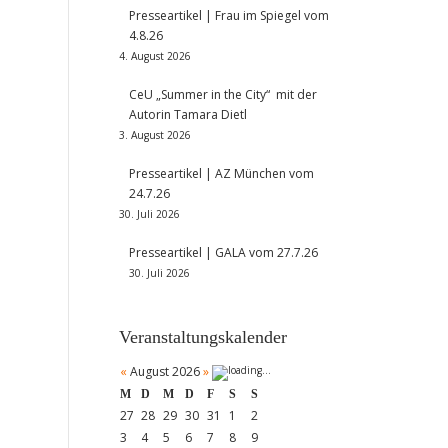
Presseartikel | Frau im Spiegel vom
4.8.26
4. August 2026
CeU „Summer in the City“ mit der
Autorin Tamara Dietl
3. August 2026
Presseartikel | AZ München vom
24.7.26
30. Juli 2026
Presseartikel | GALA vom 27.7.26
30. Juli 2026
Veranstaltungskalender
«
August 2026
»
M
D
M
D
F
S
S
27
28
29
30
31
1
2
3
4
5
6
7
8
9