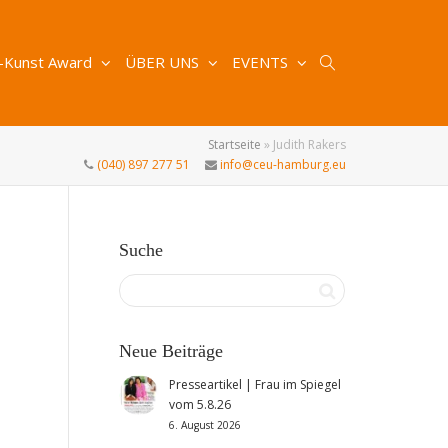
-Kunst Award
ÜBER UNS
EVENTS
Startseite
»
Judith Rakers
(040) 897 277 51
info@ceu-hamburg.eu
Suche
Neue Beiträge
Presseartikel | Frau im Spiegel
vom 5.8.26
6. August 2026