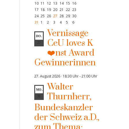
10
11
12
13
14
15
16
17
18
19
20
21
22
23
24
25
26
27
28
29
30
31
1
2
3
4
5
6
Vernissage
DO.
CeU loves K
27
❤️nst Award
Gewinnerinnen
27. August 2026 · 18:30 Uhr
-
21:00 Uhr
Walter
MO.
Thurnherr,
31
Bundeskanzler
der Schweiz a.D.,
zum Thema: