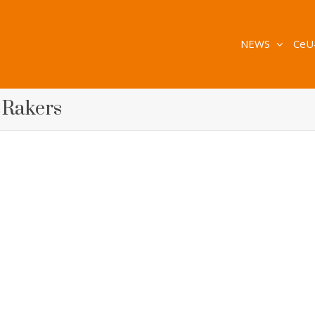
NEWS
CeU
h Rakers