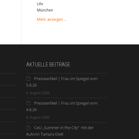
Uhr
München
Mehr anzeigen …
AKTUELLE BEITRÄGE
Presseartikel | Frau im Spiegel vom
5.8.26
6. August 2026
Presseartikel | Frau im Spiegel vom
4.8.26
4. August 2026
CeU „Summer in the City“ mit der
Autorin Tamara Dietl