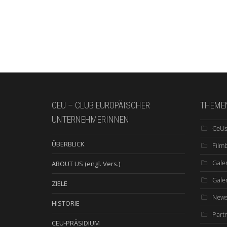
CEU – CLUB EUROPÄISCHER
THEME
UNTERNEHMERINNEN
CeUs
ÜBERBLICK
Film
Galer
ABOUT US (engl. Vers.)
Gale
ZIELE
New
HISTORIE
Part
CEU-PRÄSIDIUM