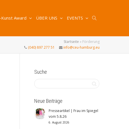
-Kunst Award
ÜBER UNS
EVENTS
Startseite
»
Förderung
(040) 897 277 51
info@ceu-hamburg.eu
Suche
Neue Beiträge
Presseartikel | Frau im Spiegel
vom 5.8.26
6. August 2026