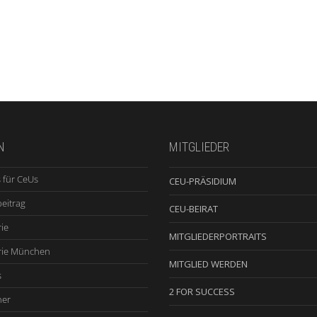
N
MITGLIEDER
 für CeUs
CEU-PRÄSIDIUM
beitrag
CEU-BEIRAT
ie
MITGLIEDERPORTRAITS
rie München
MITGLIED WERDEN
s
2 FOR SUCCESS
ner