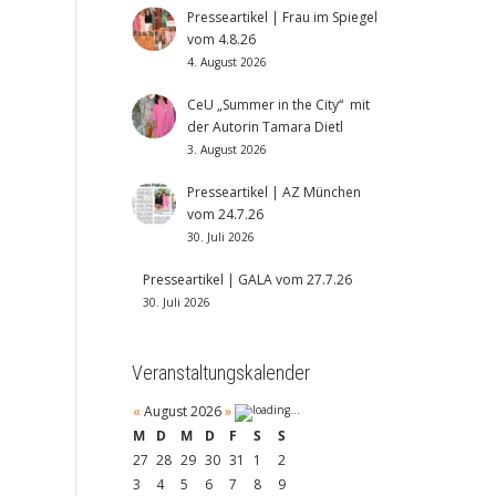
Presseartikel | Frau im Spiegel
vom 4.8.26
4. August 2026
CeU „Summer in the City“ mit
der Autorin Tamara Dietl
3. August 2026
Presseartikel | AZ München
vom 24.7.26
30. Juli 2026
Presseartikel | GALA vom 27.7.26
30. Juli 2026
Veranstaltungskalender
«
August 2026
»
M
D
M
D
F
S
S
27
28
29
30
31
1
2
3
4
5
6
7
8
9