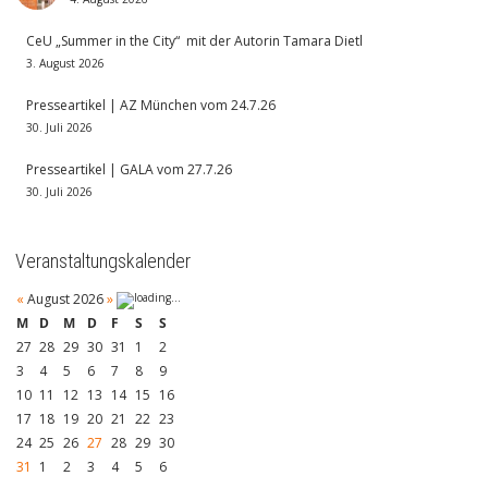
CeU „Summer in the City“ mit der Autorin Tamara Dietl
3. August 2026
Presseartikel | AZ München vom 24.7.26
30. Juli 2026
Presseartikel | GALA vom 27.7.26
30. Juli 2026
Veranstaltungskalender
«
August 2026
»
M
D
M
D
F
S
S
27
28
29
30
31
1
2
3
4
5
6
7
8
9
10
11
12
13
14
15
16
17
18
19
20
21
22
23
24
25
26
27
28
29
30
31
1
2
3
4
5
6