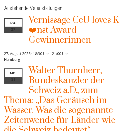
Anstehende Veranstaltungen
Vernissage CeU loves K
DO.
❤️nst Award
27
Gewinnerinnen
27. August 2026 · 18:30 Uhr
-
21:00 Uhr
Hamburg
Walter Thurnherr,
MO.
Bundeskanzler der
31
Schweiz a.D., zum
Thema: „Das Geräusch im
Wasser. Was die sogenannte
Zeitenwende für Länder wie
die Schweiz bedeutet“