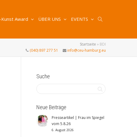
-Kunst Award
ÜBER UNS
EVENTS
Startseite
»
BDI
(040) 897 277 51
info@ceu-hamburg.eu
Suche
Neue Beiträge
Presseartikel | Frau im Spiegel
vom 5.8.26
6. August 2026