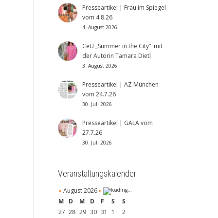
Presseartikel | Frau im Spiegel
vom 4.8.26
4. August 2026
CeU „Summer in the City“ mit
der Autorin Tamara Dietl
3. August 2026
Presseartikel | AZ München
vom 24.7.26
30. Juli 2026
Presseartikel | GALA vom
27.7.26
30. Juli 2026
Veranstaltungskalender
«
August 2026
»
M
D
M
D
F
S
S
27
28
29
30
31
1
2