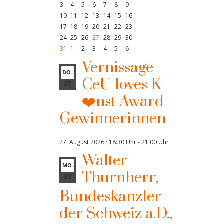
3
4
5
6
7
8
9
10
11
12
13
14
15
16
17
18
19
20
21
22
23
24
25
26
27
28
29
30
31
1
2
3
4
5
6
Vernissage
DO.
CeU loves K
27
❤️nst Award
Gewinnerinnen
27. August 2026 · 18:30 Uhr
-
21:00 Uhr
Walter
MO.
Thurnherr,
31
Bundeskanzler
der Schweiz a.D.,