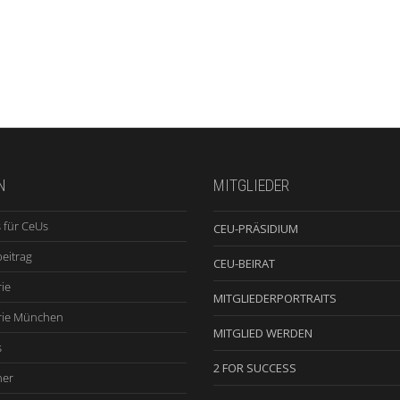
N
MITGLIEDER
 für CeUs
CEU-PRÄSIDIUM
beitrag
CEU-BEIRAT
ie
MITGLIEDERPORTRAITS
rie München
MITGLIED WERDEN
s
2 FOR SUCCESS
ner