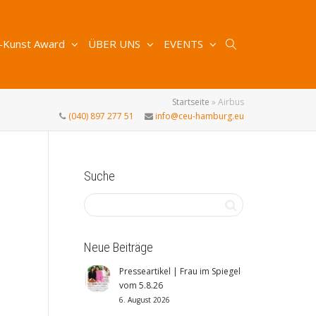
-Kunst Award
ÜBER UNS
EVENTS
Startseite
»
Airbus
(040) 897 277 51
info@ceu-hamburg.eu
Suche
Neue Beiträge
Presseartikel | Frau im Spiegel
vom 5.8.26
6. August 2026