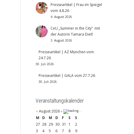
Presseartikel | Frau im Spiegel
vom 4.8.26
4. August 2026
CeU „Summer in the City“ mit
der Autorin Tamara Dietl
3. August 2026
Presseartikel | AZ München vom
24.7.26
30. Juli 2026
Presseartikel | GALA vom 27.7.26
30. Juli 2026
Veranstaltungskalender
«
August 2026
»
M
D
M
D
F
S
S
27
28
29
30
31
1
2
3
4
5
6
7
8
9