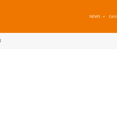
NEWS
CeU
s