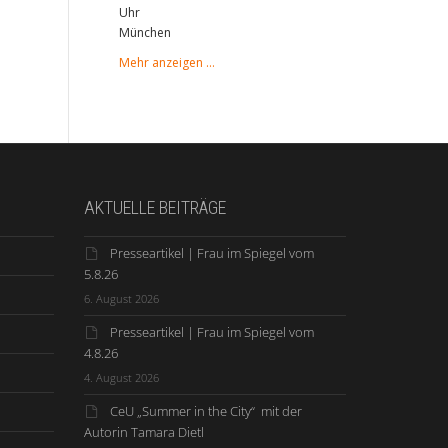
Uhr
München
Mehr anzeigen …
AKTUELLE BEITRÄGE
Presseartikel | Frau im Spiegel vom
5.8.26
6. August 2026
Presseartikel | Frau im Spiegel vom
4.8.26
4. August 2026
CeU „Summer in the City“ mit der
Autorin Tamara Dietl