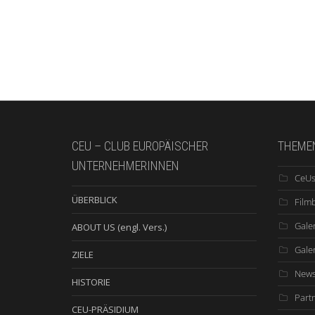
CEU – CLUB EUROPÄISCHER
THEME
UNTERNEHMERINNEN
CeUs
ÜBERBLICK
Film
Galer
ABOUT US (engl. Vers.)
Gale
ZIELE
New
HISTORIE
Part
CEU-PRÄSIDIUM