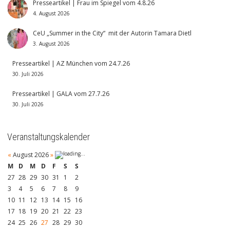
Presseartikel | Frau im Spiegel vom 4.8.26
4. August 2026
CeU „Summer in the City“ mit der Autorin Tamara Dietl
3. August 2026
Presseartikel | AZ München vom 24.7.26
30. Juli 2026
Presseartikel | GALA vom 27.7.26
30. Juli 2026
Veranstaltungskalender
«
August 2026
»
M
D
M
D
F
S
S
27
28
29
30
31
1
2
3
4
5
6
7
8
9
10
11
12
13
14
15
16
17
18
19
20
21
22
23
24
25
26
27
28
29
30