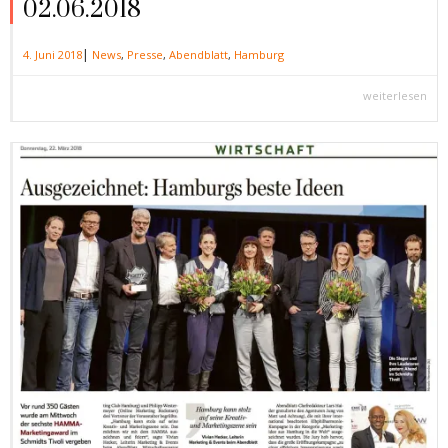
02.06.2018
|
4. Juni 2018
News
,
Presse
,
Abendblatt
,
Hamburg
weiterlesen