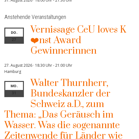
31. August 2026 · 18:00 Uhr
-
21:30 Uhr
Anstehende Veranstaltungen
Vernissage CeU loves K
DO.
❤️nst Award
27
Gewinnerinnen
27. August 2026 · 18:30 Uhr
-
21:00 Uhr
Hamburg
Walter Thurnherr,
MO.
Bundeskanzler der
31
Schweiz a.D., zum
Thema: „Das Geräusch im
Wasser. Was die sogenannte
Zeitenwende für Länder wie