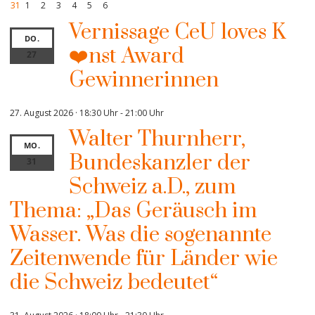
31
1
2
3
4
5
6
Vernissage CeU loves K
DO.
❤️nst Award
27
Gewinnerinnen
27. August 2026 · 18:30 Uhr
-
21:00 Uhr
Walter Thurnherr,
MO.
Bundeskanzler der
31
Schweiz a.D., zum
Thema: „Das Geräusch im
Wasser. Was die sogenannte
Zeitenwende für Länder wie
die Schweiz bedeutet“