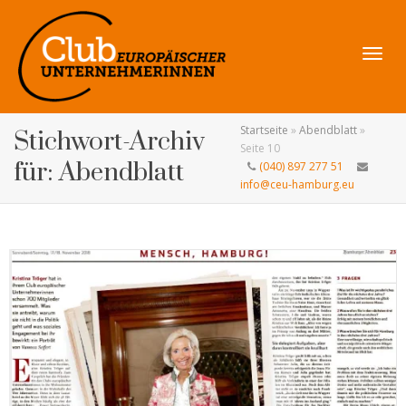
Navig
Startseite
»
Abendblatt
»
Stichwort-Archiv
Seite 10
für: Abendblatt
(040) 897 277 51
info@ceu-hamburg.eu
umsch