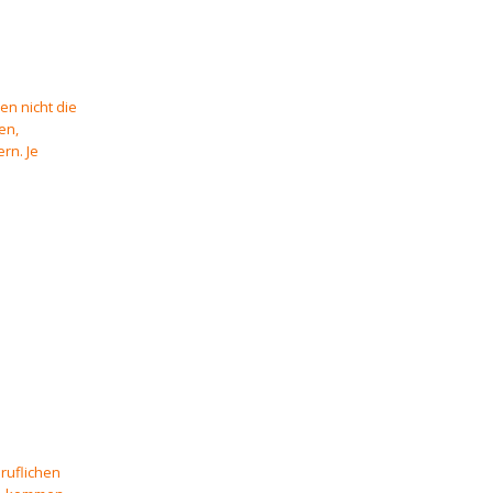
en nicht die
en,
rn. Je
eruflichen