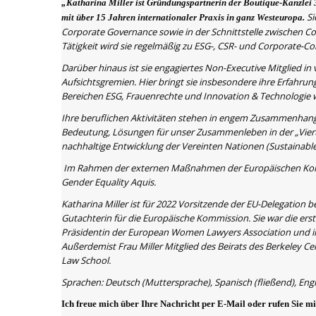
„Katharina Miller ist Gründungspartnerin der Boutique-Kanzlei
Si
mit über 15 Jahren internationaler Praxis in ganz Westeuropa.
Corporate Governance sowie in der Schnittstelle zwischen Co
Tätigkeit wird sie regelmäßig zu ESG-, CSR- und Corporate-C
Darüber hinaus ist sie engagiertes Non-Executive Mitglied 
Aufsichtsgremien. Hier bringt sie insbesondere ihre Erfahru
Bereichen ESG, Frauenrechte und Innovation & Technologie w
Ihre beruflichen Aktivitäten stehen in engem Zusammenhang 
Bedeutung, Lösungen für unser Zusammenleben in der „Vierten
nachhaltige Entwicklung der Vereinten Nationen (Sustainab
Im Rahmen der externen Maßnahmen der Europäischen Komm
Gender Equality Aquis.
Katharina Miller ist für 2022 Vorsitzende der EU-Delegation
Gutachterin für die Europäische Kommission. Sie war die ers
Präsidentin der European Women Lawyers Association und in
Außerdemist Frau Miller Mitglied des Beirats des Berkeley C
Law School.
Sprachen: Deutsch (Muttersprache), Spanisch (fließend), Engli
Ich freue mich über Ihre Nachricht per E-Mail oder rufen Sie m