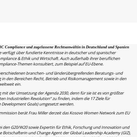
 3C Compliance und zugelassene Rechtsanwältin in Deutschland und Spanien
e verfügt über fundierte Kenntnisse in deutscher und spanischer
mpliance & Ethik und Wirtschaft. Auch außerhalb ihrer beruflichen
ompliance-Themen konsultiert, zum Beispiel auf EU-Ebene.
in verschiedenen branchen- und länderübergreifenden Beratungs- und
ng in den Bereichen Recht, Betrieb und Risikomanagement sowie in den
eltweit ein.
mit der Umsetzung der Agenda 2030, denn für sie ist es von größter
 Industriellen Revolution“ zu finden, indem die 17 Ziele für
le Development Goals) umgesetzt werden.
ission berät Frau Miller derzeit das Kosovo Women Network zum EU
 bei den G20/W20 sowie Expertin für Ethik, Forschung und Innovation und
te Botschafterin und Change Agent der Global Leadership Academy (GIZ),