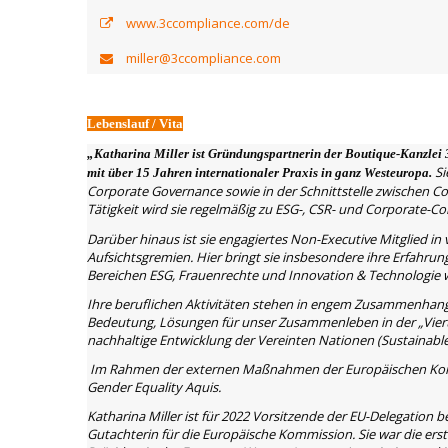
www.3ccompliance.com/de
miller@3ccompliance.com
Lebenslauf / Vita
„Katharina Miller ist Gründungspartnerin der Boutique-Kanzlei
Si
mit über 15 Jahren internationaler Praxis in ganz Westeuropa.
Corporate Governance sowie in der Schnittstelle zwischen Co
Tätigkeit wird sie regelmäßig zu ESG-, CSR- und Corporate-C
Darüber hinaus ist sie engagiertes Non-Executive Mitglied 
Aufsichtsgremien. Hier bringt sie insbesondere ihre Erfahru
Bereichen ESG, Frauenrechte und Innovation & Technologie w
Ihre beruflichen Aktivitäten stehen in engem Zusammenhang 
Bedeutung, Lösungen für unser Zusammenleben in der „Vierten
nachhaltige Entwicklung der Vereinten Nationen (Sustainab
Im Rahmen der externen Maßnahmen der Europäischen Komm
Gender Equality Aquis.
Katharina Miller ist für 2022 Vorsitzende der EU-Delegation
Gutachterin für die Europäische Kommission. Sie war die ers