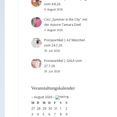
vom 4.8.26
4. August 2026
CeU „Summer in the City“ mit
der Autorin Tamara Dietl
3. August 2026
Presseartikel | AZ München
vom 24.7.26
30. Juli 2026
Presseartikel | GALA vom
27.7.26
30. Juli 2026
Veranstaltungskalender
«
August 2026
»
M
D
M
D
F
S
S
27
28
29
30
31
1
2
3
4
5
6
7
8
9