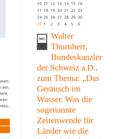
10
11
12
13
14
15
16
17
18
19
20
21
22
23
24
25
26
27
28
29
30
31
1
2
3
4
5
6
Walter
MO.
Thurnherr,
31
Bundeskanzler
der Schweiz a.D.,
zum Thema: „Das
nnen.
Geräusch im
 ein.
lent
Wasser. Was die
hren
ntes,
sogenannte
Zeitenwende für
Länder wie die