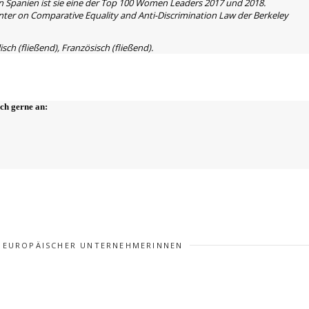
 Spanien ist sie eine der Top 100 Women Leaders 2017 und 2018.
enter on Comparative Equality and Anti-Discrimination Law der Berkeley
sch (fließend), Französisch (fließend).
ich gerne an:
 EUROPÄISCHER UNTERNEHMERINNEN