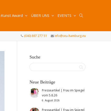
-Kunst Award
ÜBER UNS
EVENTS
(040) 897 277 51
info@ceu-hamburg.eu
Suche
Neue Beiträge
Presseartikel | Frau im Spiegel
vom 5.8.26
6. August 2026
Presseartikel | Frau im Spiegel