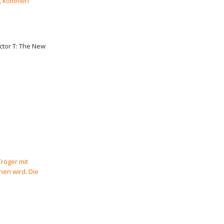
en, kommen
tor T: The New
Tröger mit
hen wird. Die