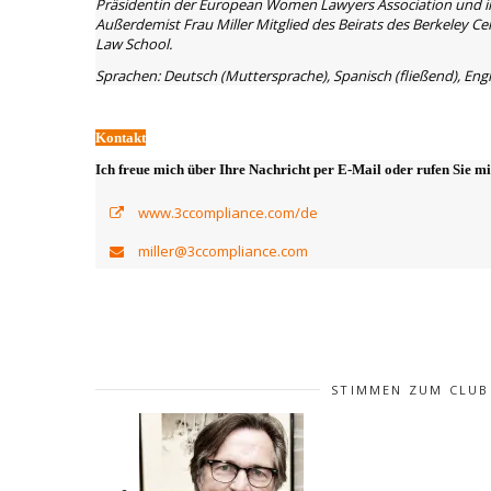
Präsidentin der European Women Lawyers Association und in
Außerdemist Frau Miller Mitglied des Beirats des Berkeley C
Law School.
Sprachen: Deutsch (Muttersprache), Spanisch (fließend), Engli
Kontakt
Ich freue mich über Ihre Nachricht per E-Mail oder rufen Sie m
www.3ccompliance.com/de
miller@3ccompliance.com
STIMMEN ZUM CLUB