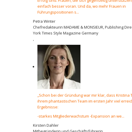
Erfolg sind. Frauen, die sich gegenseitig unterstütz
einfach besser voran. Und da, wo mehr Frauen in
Führungspositionen s...
Petra Winter
Chefredakteurin MADAME & MONSIEUR, Publishing Direc
York Times Style Magazine Germany
,
„Schon bei der Gründung war mir klar, dass Kristina 
ihrem phantastischen Team im ersten Jahr viel erreic
Ergebnisse:
-starkes Mitgliederwachstum -Expansion an we...
Kirsten Dahler
Mitbegründerin und Geschäftsführerin