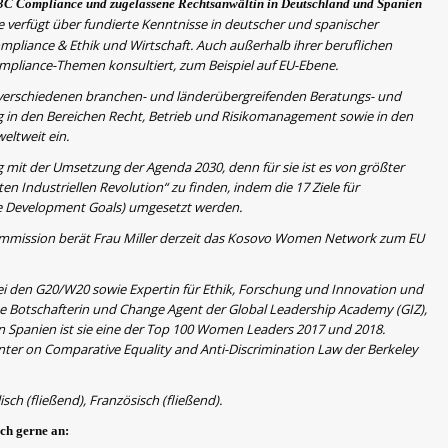
 3C Compliance und zugelassene Rechtsanwältin in Deutschland und Spanien
e verfügt über fundierte Kenntnisse in deutscher und spanischer
mpliance & Ethik und Wirtschaft. Auch außerhalb ihrer beruflichen
ompliance-Themen konsultiert, zum Beispiel auf EU-Ebene.
in verschiedenen branchen- und länderübergreifenden Beratungs- und
ng in den Bereichen Recht, Betrieb und Risikomanagement sowie in den
eltweit ein.
mit der Umsetzung der Agenda 2030, denn für sie ist es von größter
 Industriellen Revolution“ zu finden, indem die 17 Ziele für
le Development Goals) umgesetzt werden.
ission berät Frau Miller derzeit das Kosovo Women Network zum EU
 bei den G20/W20 sowie Expertin für Ethik, Forschung und Innovation und
te Botschafterin und Change Agent der Global Leadership Academy (GIZ),
 Spanien ist sie eine der Top 100 Women Leaders 2017 und 2018.
enter on Comparative Equality and Anti-Discrimination Law der Berkeley
sch (fließend), Französisch (fließend).
ich gerne an: