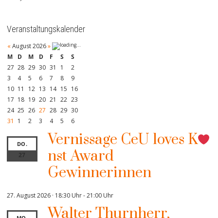
Veranstaltungskalender
«
August 2026
»
M
D
M
D
F
S
S
27
28
29
30
31
1
2
3
4
5
6
7
8
9
10
11
12
13
14
15
16
17
18
19
20
21
22
23
24
25
26
27
28
29
30
31
1
2
3
4
5
6
Vernissage CeU loves K
DO.
nst Award
27
Gewinnerinnen
27. August 2026 · 18:30 Uhr
-
21:00 Uhr
Walter Thurnherr,
MO.