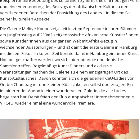
Beispiel für die Bedeutung des kulturellen Synkretismus im heutigen Peru
und eine Anerkennung des Beitrags der afrikanischen Kultur zu den
verschiedenen Bereichen der Entwicklung des Landes – in diesem Fall
seiner kulturellen Aspekte.
Die Galerie Melbye-Konan zeigt seit letztem September in ihren Räumen
am Jungfernstieg auf 230m2 zeitgenössische afrikanische Künstler*innen
sowie Künstler*innen aus der ganzen Welt mit Afrika-Bezug in
wechselnden Ausstellungen – und ist damit die erste Galerie in Hamburg
mit diesem Fokus. In kurzer Zeit konnte damit in Hamburg ein neuer Kunst
Hotspot geschaffen werden, wo sich internationale und deutsche
Sammler treffen. Regelmäßige Kunst Dinners und exklusive
Veranstaltungen machen die Galerie zu einem einzigartigen Ort des
Kunst-Austausches. Davon konnten sich die geladenen CeU-Ladies vor
Ort bei Champagner und kleinen Köstlichkeiten selbst überzeugen: Ein
inspirierender Abend in einer wundervollen Galerie, die alle Ladies
begeistert hat! Damit feiert der Club europäischer Unternehmerinnen e.
V. (CeU) wieder einmal eine wundervolle Premiere.