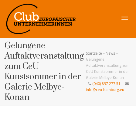
Navig
Gelungene
Auftaktveranstaltung
Startseite
»
News
»
Gelungene
zum CeU
Auftaktveranstaltung zum
CeU Kunstsommer in der
umsch
Kunstsommer in der
Galerie Melbye-Konan
(040) 897 277 51
Galerie Melbye-
info@ceu-hamburg.eu
Konan