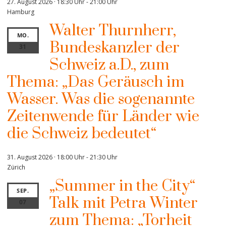
27. August 2026 · 18:30 Uhr
-
21:00 Uhr
Hamburg
Walter Thurnherr,
MO.
Bundeskanzler der
31
Schweiz a.D., zum
Thema: „Das Geräusch im
Wasser. Was die sogenannte
Zeitenwende für Länder wie
die Schweiz bedeutet“
31. August 2026 · 18:00 Uhr
-
21:30 Uhr
Zürich
„Summer in the City“
SEP.
Talk mit Petra Winter
07
zum Thema: „Torheit