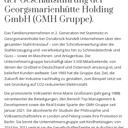
der Geschäftsführung der
Georgsmarienhütte Holding
GmbH (GMH Gruppe).
Das Familienunternehmen in 2. Generation mit Stammsitz in
Georgsmarienhütte bei Osnabrück bündelt Unternehmen über den
gesamten Stahl-Kreislauf – von der Schrottverwertung über die
Stahlerzeugung und -verarbeitung bis hin zu Schmiedetechnik und
Guss – sowie im Maschinen- und Anlagenbau. Die
Unternehmensgruppe beschäftigt über 5.500 Mitarbeitende, von
denen der Großteil in Deutschland und Österreich ansässig ist, und
beliefert Kunden weltweit. Seit 1993 hat die Gruppe das Ziel, die
Zukunft der Industrie nachhaltig zu gestalten, zum Beispiel setzt sie
seit Gründung auf CO2-reduzierten Elektrostahl.
Die promovierte Volkswirtin Anne-Marie Großmann (Jahrgang 1988)
verantwortet die Beteiligungen, den Bereich Top Management &
Development sowie die Real Estate Sparte der GMH Gruppe seit
Januar 2021. Sie absolvierte ihr Studium der Philosophie und
Volkswirtschaftslehre in London und Peking sowie ihre Promotion in
Berlin. Sie kennt die Unternehmensgruppe seit Kindheitstagen; von
2014 bis 2021 vertrat sie die Gesellschafterfamilie im Aufsichtsrat der