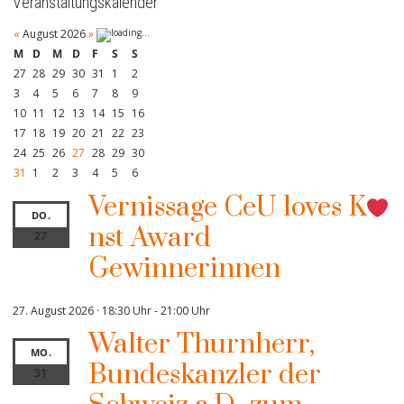
Veranstaltungskalender
«
August 2026
»
M
D
M
D
F
S
S
27
28
29
30
31
1
2
3
4
5
6
7
8
9
10
11
12
13
14
15
16
17
18
19
20
21
22
23
24
25
26
27
28
29
30
31
1
2
3
4
5
6
Vernissage CeU loves K
DO.
nst Award
27
Gewinnerinnen
27. August 2026 · 18:30 Uhr
-
21:00 Uhr
Walter Thurnherr,
MO.
Bundeskanzler der
31