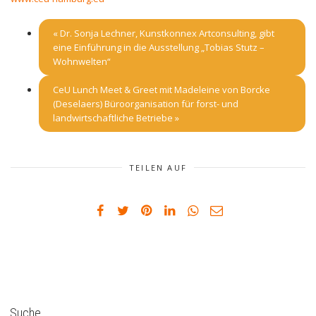
«
Dr. Sonja Lechner, Kunstkonnex Artconsulting, gibt
eine Einführung in die Ausstellung „Tobias Stutz –
Wohnwelten“
CeU Lunch Meet & Greet mit Madeleine von Borcke
(Deselaers) Büroorganisation für forst- und
landwirtschaftliche Betriebe
»
TEILEN AUF
Suche