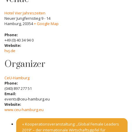
Hotel Vier Jahreszeiten
Neuer Jungfernstieg 9 - 14
Hamburg
,
20354
+ Google Map
Phone:
+49 (0) 40 34 94 0
Website:
hvj.de
Organizer
CeU-Hamburg
Phone:
(040) 897 277 51
Email:
events@ceu-hamburg.eu
Website:
www.ceu-hamburg.eu
«
Kooperationsveranstaltung: „Global Female Leaders
2019“ – der internationale Wirtschaftsgipfel für