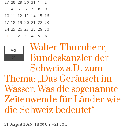
27
28
29
30
31
1
2
3
4
5
6
7
8
9
10
11
12
13
14
15
16
17
18
19
20
21
22
23
24
25
26
27
28
29
30
31
1
2
3
4
5
6
Walter Thurnherr,
MO.
Bundeskanzler der
31
Schweiz a.D., zum
Thema: „Das Geräusch im
Wasser. Was die sogenannte
Zeitenwende für Länder wie
die Schweiz bedeutet“
31. August 2026 · 18:00 Uhr
-
21:30 Uhr