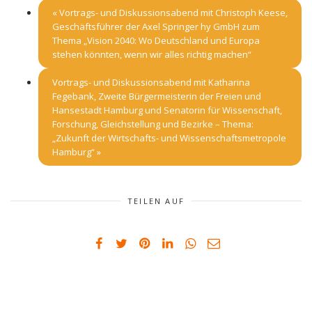
«
Vortrags- und Diskussionsabend mit Christoph Keese,
Geschäftsführer der Axel Springer hy GmbH zum
Thema „Vision 2040: Wo Deutschland und Europa
stehen könnten, wenn wir alles richtig machen“
Vortrags- und Diskussionsabend mit Katharina
Fegebank, Zweite Bürgermeisterin der Freien und
Hansestadt Hamburg und Senatorin für Wissenschaft,
Forschung, Gleichstellung und Bezirke – Thema:
„Zukunft der Wirtschafts- und Wissenschaftsmetropole
Hamburg“
»
TEILEN AUF