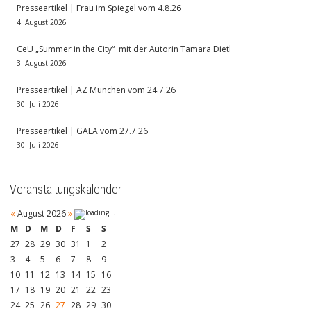
Presseartikel | Frau im Spiegel vom 4.8.26
4. August 2026
CeU „Summer in the City“ mit der Autorin Tamara Dietl
3. August 2026
Presseartikel | AZ München vom 24.7.26
30. Juli 2026
Presseartikel | GALA vom 27.7.26
30. Juli 2026
Veranstaltungskalender
«
August 2026
»
M
D
M
D
F
S
S
27
28
29
30
31
1
2
3
4
5
6
7
8
9
10
11
12
13
14
15
16
17
18
19
20
21
22
23
24
25
26
27
28
29
30