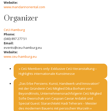
Website:
www.mandarinoriental.com
Organizer
CeU-Hamburg
Phone:
(040) 897 277 51
Email:
events@ceu-hamburg.eu
Website:
www.ceu-hamburg.eu
«
CeU Members only: Exklusive CeU-Veranstaltung –
Highlights internationale Kunstmesse
„Das Erbe Persiens: Kunst, Handwerk und Innovation“
mit der Gründerin CeU Mitglied Diba Borhani von
BeyondKnots, Unternehmensnachfolgerin CeU Mitglied
Sofie Dworschak von Caspian Caviar Ardabili und
Special Guest: Stararchitekt Hadi Teherani – Meister
des modernen Bauens mit persischen Wurzeln
»