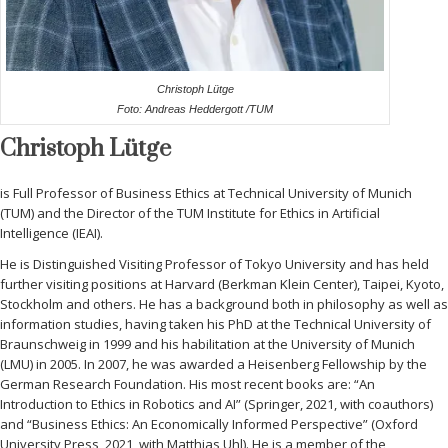
Christoph Lütge
Foto: Andreas Heddergott /TUM
Christoph Lütge
is Full Professor of Business Ethics at Technical University of Munich
(TUM) and the Director of the TUM Institute for Ethics in Artificial
Intelligence (IEAI).
He is Distinguished Visiting Professor of Tokyo University and has held
further visiting positions at Harvard (Berkman Klein Center), Taipei, Kyoto,
Stockholm and others. He has a background both in philosophy as well as
information studies, having taken his PhD at the Technical University of
Braunschweig in 1999 and his habilitation at the University of Munich
(LMU) in 2005. In 2007, he was awarded a Heisenberg Fellowship by the
German Research Foundation. His most recent books are: “An
Introduction to Ethics in Robotics and AI” (Springer, 2021, with coauthors)
and “Business Ethics: An Economically Informed Perspective” (Oxford
University Press, 2021, with Matthias Uhl). He is a member of the