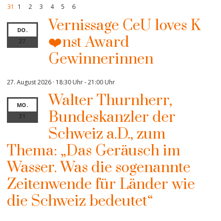
31
1
2
3
4
5
6
Vernissage CeU loves K
DO.
❤️nst Award
27
Gewinnerinnen
27. August 2026 · 18:30 Uhr
-
21:00 Uhr
Walter Thurnherr,
MO.
Bundeskanzler der
31
Schweiz a.D., zum
Thema: „Das Geräusch im
Wasser. Was die sogenannte
Zeitenwende für Länder wie
die Schweiz bedeutet“