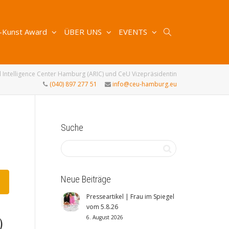
-Kunst Award
ÜBER UNS
EVENTS
 Intelligence Center Hamburg (ARIC) und CeU Vizepräsidentin
(040) 897 277 51
info@ceu-hamburg.eu
Suche
Neue Beiträge
Presseartikel | Frau im Spiegel
vom 5.8.26
6. August 2026
)