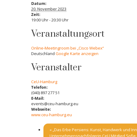
Datum:
20. November 2023
Zeit:
19:00 Uhr - 20:30 Uhr
Veranstaltungsort
Online-Meetingroom bei „Cisco Webex“
Deutschland
Google Karte anzeigen
Veranstalter
CeU-Hamburg
Telefon:
(040) 897 277 51
E-Mail:
events@ceu-hamburg.eu
Webseite:
www.ceu-hamburg.eu
«
„Das Erbe Persiens: Kunst, Handwerk und Inn
Unternehmensnachfolgerin CeU Mitglied Sofie D