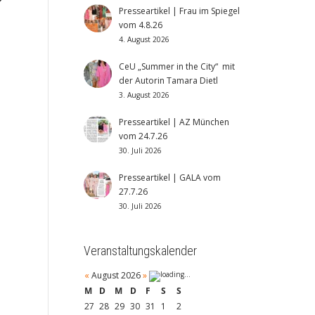
Presseartikel | Frau im Spiegel
vom 4.8.26
4. August 2026
CeU „Summer in the City“ mit
der Autorin Tamara Dietl
3. August 2026
Presseartikel | AZ München
vom 24.7.26
30. Juli 2026
Presseartikel | GALA vom
27.7.26
30. Juli 2026
Veranstaltungskalender
«
August 2026
»
M
D
M
D
F
S
S
27
28
29
30
31
1
2