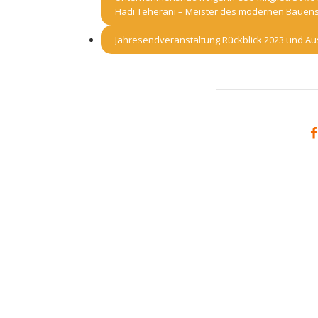
Hadi Teherani – Meister des modernen Bauens
Jahresendveranstaltung Rückblick 2023 und Au