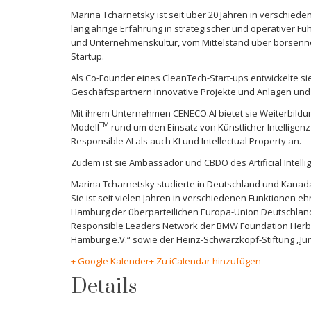
Marina Tcharnetsky ist seit über 20 Jahren in verschiede
langjährige Erfahrung in strategischer und operativer
und Unternehmenskultur, vom Mittelstand über börsennot
Startup.
Als Co-Founder eines CleanTech-Start-ups entwickelte s
Geschäftspartnern innovative Projekte und Anlagen und
Mit ihrem Unternehmen CENECO.AI bietet sie Weiterbild
TM
Modell
rund um den Einsatz von Künstlicher Intelligenz
Responsible AI als auch KI und Intellectual Property an.
Zudem ist sie Ambassador und CBDO des Artificial Intelli
Marina Tcharnetsky studierte in Deutschland und Kanada
Sie ist seit vielen Jahren in verschiedenen Funktionen eh
Hamburg der überparteilichen Europa-Union Deutschland,
Responsible Leaders Network der BMW Foundation Herber
Hamburg e.V.“ sowie der Heinz-Schwarzkopf-Stiftung „Ju
+ Google Kalender
+ Zu iCalendar hinzufügen
Details