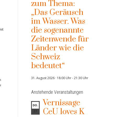
zum Thema:
„Das Geräusch
im Wasser. Was
die sogenannte
mit
Zeitenwende für
Länder wie die
Schweiz
bedeutet“
d
31. August 2026 · 18:00 Uhr
-
21:30 Uhr
m
u
Anstehende Veranstaltungen
Vernissage
DO.
CeU loves K
27