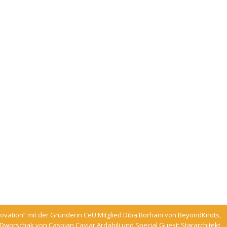
ovation“ mit der Gründerin CeU Mitglied Diba Borhani von BeyondKnots,
worschak von Caspian Caviar Ardabili und Special Guest: Stararchitekt