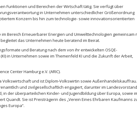
nen Funktionen und Bereichen der Wirtschaft tätig. Sie verfügt über
 Führungsverantwortung in Unternehmen unterschiedlicher Größenordnung
iertem Konzern bis hin zum technologie- sowie innovationsorientierten
ie im Bereich Erneuerbarer Energien und Umwelttechnologien gemeinsam 
 begleitet das Unternehmen heute beratend im Beirat.
ungsformate und Beratung nach dem von ihr entwickelten OSQE-
 (KI) in Unternehmen sowie im Themenfeld KI und die Zukunft der Arbeit,
gence Center Hamburg e.V. (ARIC).
 Volkswirtschaft und ist Diplom-Volkswirtin sowie Außenhandelskauffrau.
renamtlich und zivilgesellschaftlich engagiert, darunter im Landesvorstan
 in der überparteilichen Kinder- und Jugendbildung über Europa, sowie i
t Quandt. Sie ist Preisträgerin des „Verein Eines Ehrbaren Kaufmanns z
nges Europa“.