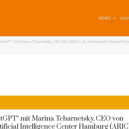
NEWS
CeU
atGPT“ mit Marina Tcharnetsky, CEO von CENECO.AI, Ambassador des Artificial
tGPT“ mit Marina Tcharnetsky, CEO von
ficial Intelligence Center Hamburg (ARIC