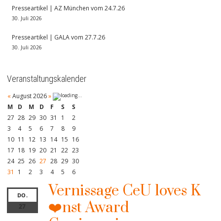
Presseartikel | AZ München vom 24.7.26
30. Juli 2026
Presseartikel | GALA vom 27.7.26
30. Juli 2026
Veranstaltungskalender
«
August 2026
»
M
D
M
D
F
S
S
27
28
29
30
31
1
2
3
4
5
6
7
8
9
10
11
12
13
14
15
16
17
18
19
20
21
22
23
24
25
26
27
28
29
30
31
1
2
3
4
5
6
Vernissage CeU loves K
DO.
❤️nst Award
27