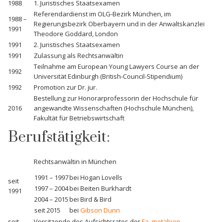
1988
1. Juristisches Staatsexamen
Referendardienst im OLG-Bezirk München, im
1988 –
Regierungsbezirk Oberbayern und in der Anwaltskanzlei
1991
Theodore Goddard, London
1991
2. Juristisches Staatsexamen
1991
Zulassung als Rechtsanwältin
Teilnahme am European Young Lawyers Course an der
1992
Universität Edinburgh (British-Council-Stipendium)
1992
Promotion zur Dr. jur.
Bestellung zur Honorarprofessorin der Hochschule für
2016
angewandte Wissenschaften (Hochschule München),
Fakultät für Betriebswirtschaft
Berufstätigkeit:
Rechtsanwältin in München
1991 – 1997
bei Hogan Lovells
seit
1997 – 2004
bei Beiten Burkhardt
1991
2004 – 2015
bei Bird & Bird
seit 2015
bei
Gibson Dunn
seit
Vorsitzende des Aufsichtsrates der
Fa. metabion