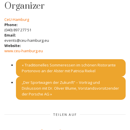
Organizer
CeU-Hamburg
Phone:
(040) 897 277 51
Email:
events@ceu-hamburg.eu
Website:
www.ceu-hamburg.eu
«
Traditionelles Sommeressen im schönen Ristorante
Portonovo an der Alster mit Patricia Riekel
„Der Sportwagen der Zukunft“ – Vortrag und
Diskussion mit Dr. Oliver Blume, Vorstandsvorsitzender
der Porsche AG
»
TEILEN AUF