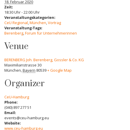
18. Februar 2020
Zeit:
18:30 Uhr - 22:00 Uhr
Veranstaltungskategorien:
CeU Regional
,
München
,
Vortrag
Veranstaltung-Tags:
Berenberg
,
Forum für Unternehmerinnen
Venue
BERENBERG Joh. Berenberg, Gossler & Co. KG
Maximilianstrasse 30
München
,
Bayern
80539
+ Google Map
Organizer
CeU-Hamburg
Phone:
(040) 897 277 51
Email:
events@ceu-hamburg.eu
Website:
www.ceu-hamburg.eu