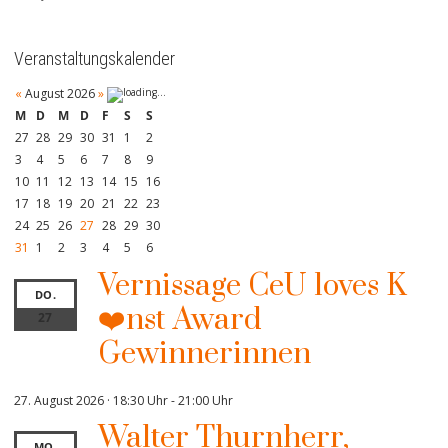
Veranstaltungskalender
«
August 2026
»
M
D
M
D
F
S
S
27
28
29
30
31
1
2
3
4
5
6
7
8
9
10
11
12
13
14
15
16
17
18
19
20
21
22
23
24
25
26
27
28
29
30
31
1
2
3
4
5
6
Vernissage CeU loves K
DO.
❤️nst Award
27
Gewinnerinnen
27. August 2026 · 18:30 Uhr
-
21:00 Uhr
Walter Thurnherr,
MO.