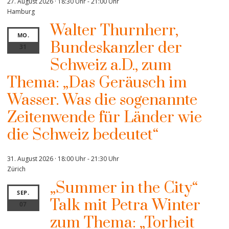
27. August 2026 · 18:30 Uhr
-
21:00 Uhr
Hamburg
Walter Thurnherr,
MO.
Bundeskanzler der
31
Schweiz a.D., zum
Thema: „Das Geräusch im
Wasser. Was die sogenannte
Zeitenwende für Länder wie
die Schweiz bedeutet“
31. August 2026 · 18:00 Uhr
-
21:30 Uhr
Zürich
„Summer in the City“
SEP.
Talk mit Petra Winter
07
zum Thema: „Torheit