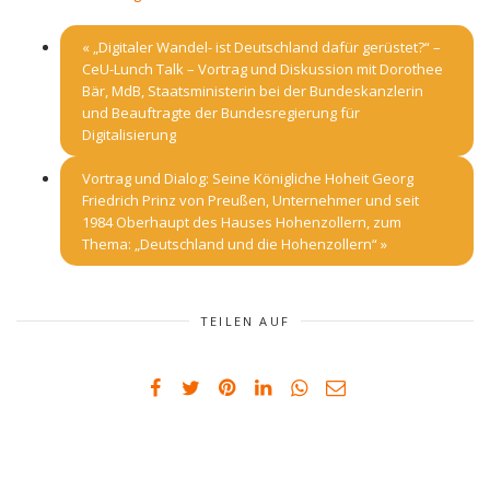
«
„Digitaler Wandel- ist Deutschland dafür gerüstet?“ –
CeU-Lunch Talk – Vortrag und Diskussion mit Dorothee
Bär, MdB, Staatsministerin bei der Bundeskanzlerin
und Beauftragte der Bundesregierung für
Digitalisierung
Vortrag und Dialog: Seine Königliche Hoheit Georg
Friedrich Prinz von Preußen, Unternehmer und seit
1984 Oberhaupt des Hauses Hohenzollern, zum
Thema: „Deutschland und die Hohenzollern“
»
TEILEN AUF