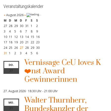
Veranstaltungskalender
«
August 2026
»
M
D
M
D
F
S
S
27
28
29
30
31
1
2
3
4
5
6
7
8
9
10
11
12
13
14
15
16
17
18
19
20
21
22
23
24
25
26
27
28
29
30
31
1
2
3
4
5
6
Vernissage CeU loves K
DO.
❤️nst Award
27
Gewinnerinnen
27. August 2026 · 18:30 Uhr
-
21:00 Uhr
Walter Thurnherr,
MO.
Bundeskanzler der
31