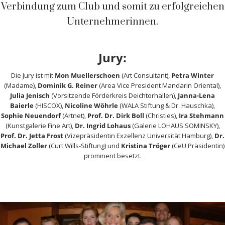
Verbindung zum Club und somit zu erfolgreichen
Unternehmerinnen.
Jury:
Die Jury ist mit
Mon Muellerschoen
(Art Consultant),
Petra Winter
(Madame),
Dominik G. Reiner
(Area Vice President Mandarin Oriental),
Julia Jenisch
(Vorsitzende Förderkreis Deichtorhallen),
Janna-Lena
Baierle
(HISCOX),
Nicoline Wöhrle
(WALA Stiftung & Dr. Hauschka),
Sophie Neuendorf
(Artnet),
Prof. Dr. Dirk Boll
(Christies),
Ira Stehmann
(Kunstgalerie Fine Art),
Dr. Ingrid Lohaus
(Galerie LOHAUS SOMINSKY),
Prof. Dr. Jetta Frost
(Vizepräsidentin Exzellenz Universität Hamburg),
Dr.
Michael Zoller
(Curt Wills-Stiftung) und
Kristina Tröger
(CeU Präsidentin)
prominent besetzt.