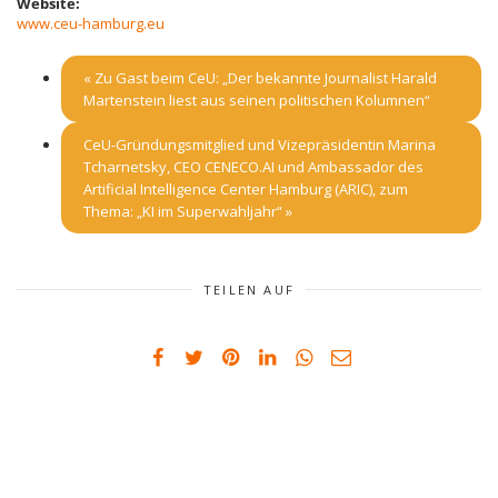
Website:
www.ceu-hamburg.eu
«
Zu Gast beim CeU: „Der bekannte Journalist Harald
Martenstein liest aus seinen politischen Kolumnen“
CeU-Gründungsmitglied und Vizepräsidentin Marina
Tcharnetsky, CEO CENECO.AI und Ambassador des
Artificial Intelligence Center Hamburg (ARIC), zum
Thema: „KI im Superwahljahr“
»
TEILEN AUF