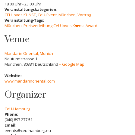
18:00 Uhr - 23:00 Uhr
Veranstaltungskategorien:
CEU loves KUNST
,
CeU-Event
,
München
,
Vortrag
Veranstaltung-Tags:
München
,
Preisverleihung CeU loves K❤️nst Award
Venue
Mandarin Oriental, Munich
Neuturmstrasse 1
München
,
80331
Deutschland
+ Google Map
Website:
www.mandarinoriental.com
Organizer
CeU-Hamburg
Phone:
(040) 897 277 51
Email:
events@ceu-hamburg.eu