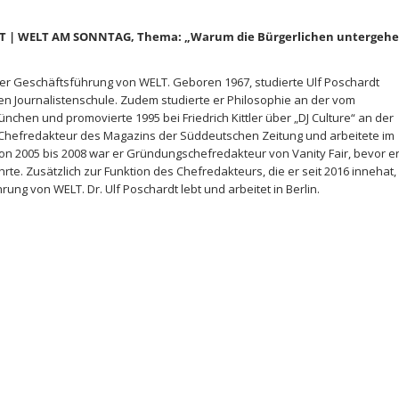
LT | WELT AM SONNTAG, Thema: „Warum die Bürgerlichen untergehe
er Geschäftsführung von WELT. Geboren 1967, studierte Ulf Poschardt
hen Journalistenschule. Zudem studierte er Philosophie an der vom
chen und promovierte 1995 bei Friedrich Kittler über „DJ Culture“ an der
er Chefredakteur des Magazins der Süddeutschen Zeitung und arbeitete im
on 2005 bis 2008 war er Gründungschefredakteur von Vanity Fair, bevor e
te. Zusätzlich zur Funktion des Chefredakteurs, die er seit 2016 innehat, 
rung von WELT. Dr. Ulf Poschardt lebt und arbeitet in Berlin.