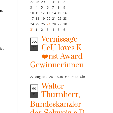
27
28
29
30
31
1
2
3
4
5
6
7
8
9
n,
10
11
12
13
14
15
16
17
18
19
20
21
22
23
24
25
26
27
28
29
30
31
1
2
3
4
5
6
Vernissage
DO.
r
CeU loves K
27
ist
❤️nst Award
Gewinnerinnen
27. August 2026 · 18:30 Uhr
-
21:00 Uhr
Walter
MO.
Thurnherr,
31
Bundeskanzler