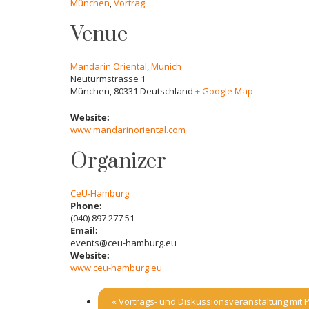
München
,
Vortrag
Venue
Mandarin Oriental, Munich
Neuturmstrasse 1
München
,
80331
Deutschland
+ Google Map
Website:
www.mandarinoriental.com
Organizer
CeU-Hamburg
Phone:
(040) 897 277 51
Email:
events@ceu-hamburg.eu
Website:
www.ceu-hamburg.eu
«
Vortrags- und Diskussionsveranstaltung mit P