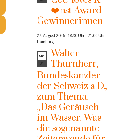
CeU loves K
❤️nst Award
Gewinnerinnen
27. August 2026 · 18:30 Uhr
-
21:00 Uhr
Hamburg
Walter
MO.
Thurnherr,
31
Bundeskanzler
der Schweiz a.D.,
zum Thema:
„Das Geräusch
im Wasser. Was
die sogenannte