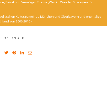
e, Beirat und Vermögen Thema „Welt im Wandel: Strategien für
 israelitischen Kultusgemeinde München und Oberbayern und ehemalige
schland von 2006-2010
»
TEILEN AUF