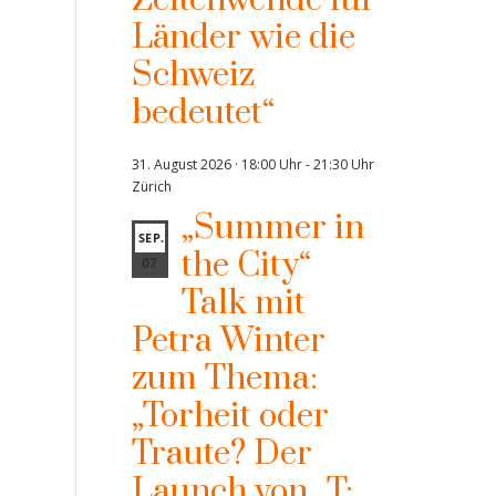
Zeitenwende für
Länder wie die
Schweiz
bedeutet“
31. August 2026 · 18:00 Uhr
-
21:30 Uhr
Zürich
„Summer in
SEP.
the City“
07
Talk mit
Petra Winter
zum Thema:
„Torheit oder
Traute? Der
Launch von „T: