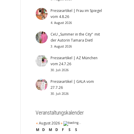
Presseartikel | Frau im Spiegel
vom 4.8.26
4. August 2026
CeU „Summer in the City“ mit
der Autorin Tamara Dietl
3. August 2026
Presseartikel | AZ München
vom 24.7.26
30. Juli 2026
Presseartikel | GALA vom
27.7.26
30. Juli 2026
Veranstaltungskalender
«
August 2026
»
M
D
M
D
F
S
S