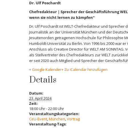
Dr. Ulf Poschardt
Chefredakteur | Sprecher der Geschäftsführung WE
wenn sie nicht lernen zu kämpfen“
Dr. Ulf Poschardt ist WELT-Chefredakteur und Sprecher d
Journalistik an der Universität München und der Deutsc
Jesuitenorden getragenen Hochschule für Philosophie Mün
Humboldt-Universität zu Berlin. Von 1996 bis 2000 war 
Anschluss als Creative Director für WELT AM SONNTAG. V
als Stellvertreter des Chefredakteurs zur WELT zurückkehr
er seit 2020 auch Mitglied und Sprecher der Geschäftsfüh
+ Google Kalender
+ Zu iCalendar hinzufügen
Details
Datum:
23. April 2024
Zeit:
18:00 Uhr - 22:00 Uhr
Veranstaltungskategorien:
CeU-Event
,
München
,
Vortrag
Veranstaltung-Tags: