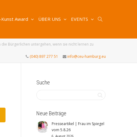
-Kunst Award
ÜBER UNS
EVENTS
e Bürgerlichen untergehen, wenn sie nicht lernen zu
(040) 897 277 51
info@ceu-hamburg.eu
Suche
Neue Beiträge
Presseartikel | Frau im Spiegel
vom 5.8.26
6. August 2026