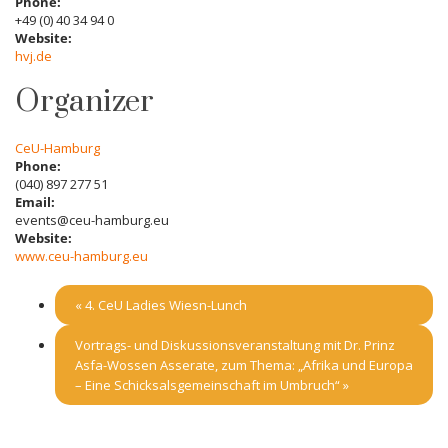
Phone:
+49 (0) 40 34 94 0
Website:
hvj.de
Organizer
CeU-Hamburg
Phone:
(040) 897 277 51
Email:
events@ceu-hamburg.eu
Website:
www.ceu-hamburg.eu
«
4. CeU Ladies Wiesn-Lunch
Vortrags- und Diskussionsveranstaltung mit Dr. Prinz
Asfa-Wossen Asserate, zum Thema: „Afrika und Europa
– Eine Schicksalsgemeinschaft im Umbruch“
»