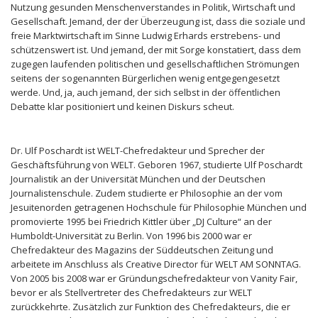
Nutzung gesunden Menschenverstandes in Politik, Wirtschaft und
Gesellschaft. Jemand, der der Überzeugung ist, dass die soziale und
freie Marktwirtschaft im Sinne Ludwig Erhards erstrebens- und
schützenswert ist. Und jemand, der mit Sorge konstatiert, dass dem
zugegen laufenden politischen und gesellschaftlichen Strömungen
seitens der sogenannten Bürgerlichen wenig entgegengesetzt
werde. Und, ja, auch jemand, der sich selbst in der öffentlichen
Debatte klar positioniert und keinen Diskurs scheut.
Dr. Ulf Poschardt ist WELT-Chefredakteur und Sprecher der
Geschäftsführung von WELT. Geboren 1967, studierte Ulf Poschardt
Journalistik an der Universität München und der Deutschen
Journalistenschule. Zudem studierte er Philosophie an der vom
Jesuitenorden getragenen Hochschule für Philosophie München und
promovierte 1995 bei Friedrich Kittler über „DJ Culture“ an der
Humboldt-Universität zu Berlin. Von 1996 bis 2000 war er
Chefredakteur des Magazins der Süddeutschen Zeitung und
arbeitete im Anschluss als Creative Director für WELT AM SONNTAG.
Von 2005 bis 2008 war er Gründungschefredakteur von Vanity Fair,
bevor er als Stellvertreter des Chefredakteurs zur WELT
zurückkehrte. Zusätzlich zur Funktion des Chefredakteurs, die er