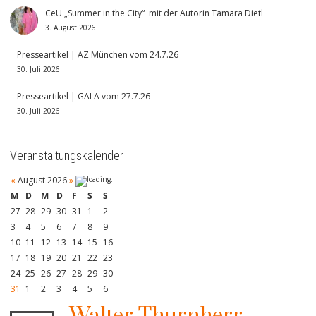
CeU „Summer in the City“ mit der Autorin Tamara Dietl
3. August 2026
Presseartikel | AZ München vom 24.7.26
30. Juli 2026
Presseartikel | GALA vom 27.7.26
30. Juli 2026
Veranstaltungskalender
«
August 2026
»
M
D
M
D
F
S
S
27
28
29
30
31
1
2
3
4
5
6
7
8
9
10
11
12
13
14
15
16
17
18
19
20
21
22
23
24
25
26
27
28
29
30
31
1
2
3
4
5
6
Walter Thurnherr,