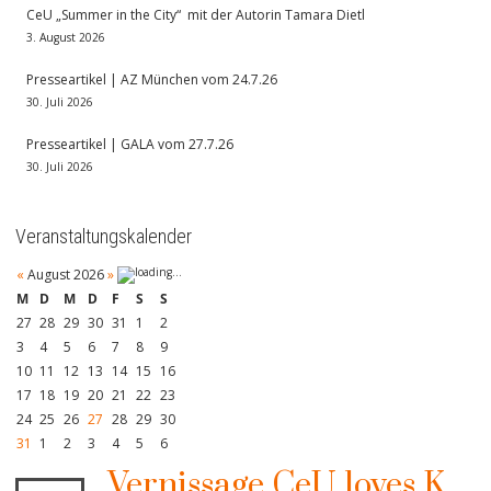
CeU „Summer in the City“ mit der Autorin Tamara Dietl
3. August 2026
Presseartikel | AZ München vom 24.7.26
30. Juli 2026
Presseartikel | GALA vom 27.7.26
30. Juli 2026
Veranstaltungskalender
«
August 2026
»
M
D
M
D
F
S
S
27
28
29
30
31
1
2
3
4
5
6
7
8
9
10
11
12
13
14
15
16
17
18
19
20
21
22
23
24
25
26
27
28
29
30
31
1
2
3
4
5
6
Vernissage CeU loves K