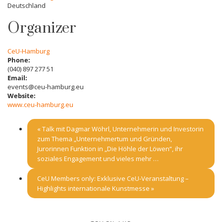
Deutschland
Organizer
CeU-Hamburg
Phone:
(040) 897 277 51
Email:
events@ceu-hamburg.eu
Website:
www.ceu-hamburg.eu
«
Talk mit Dagmar Wöhrl, Unternehmerin und Investorin
zum Thema „Unternehmertum und Gründen,
Jurorinnen Funktion in „Die Höhle der Löwen“, ihr
soziales Engagement und vieles mehr …
CeU Members only: Exklusive CeU-Veranstaltung –
Highlights internationale Kunstmesse
»