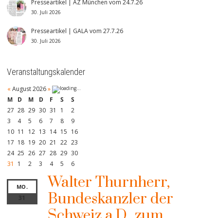
Presseartikel | AZ München vom 24.7.26
30. Juli 2026
Presseartikel | GALA vom 27.7.26
30. Juli 2026
Veranstaltungskalender
«
August 2026
»
M
D
M
D
F
S
S
27
28
29
30
31
1
2
3
4
5
6
7
8
9
10
11
12
13
14
15
16
17
18
19
20
21
22
23
24
25
26
27
28
29
30
31
1
2
3
4
5
6
Walter Thurnherr,
MO.
Bundeskanzler der
31
Schweiz a.D., zum