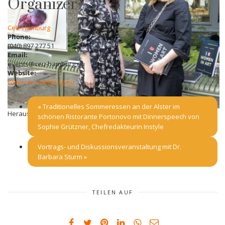
Organizer
CeU-Hamburg
Phone:
(040) 897 277 51
Email:
events@ceu-hamburg.eu
Website:
www.ceu-hamburg.eu
«
Traditionelles Sommeressen an der Alster im
Herausgeberinnen Kennedy(links) + Mackenroth (rechts)
schönen Ristorante Portonovo mit Dinnerspeech von
Sophie Grützner, Chefredakteurin Instyle
Vortrags- und Diskussionsveranstaltung mit Dr.
Barbara Sturm
»
TEILEN AUF