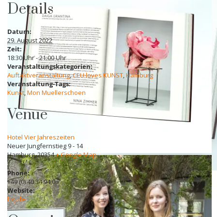
Details
Datum:
29. August 2022
Zeit:
18:30 Uhr - 21:00 Uhr
Veranstaltungskategorien:
Auftaktveranstaltung
,
CEU loves KUNST
,
Hamburg
Veranstaltung-Tags:
Kunst
,
Mon Muellerschoen
Venue
Hotel Vier Jahreszeiten
Neuer Jungfernstieg 9 - 14
Hamburg
,
20354
+ Google Map
Phone:
+49 (0) 40 34 94 0
Website:
hvj.de