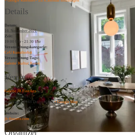
+ Google Kalender
+ Zu iCalendar hinzufügen
Details
Datum:
16. November 2021
Zeit:
19:00 Uhr - 21:30 Uhr
Veranstaltungskategorie:
CeU Kunstherbst
Veranstaltung-Tags:
Galerie
,
Kultur
,
Kunst
Venue
Galerie JB FineArts
Tesdorpfstr. 21
Hamburg
,
20148
Deutschland
+ Google Map
Website:
jb-finearts.com
Organizer