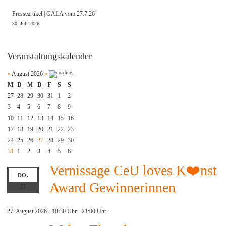
Presseartikel | GALA vom 27.7.26
30. Juli 2026
Veranstaltungskalender
«
August 2026
»
M
D
M
D
F
S
S
27
28
29
30
31
1
2
3
4
5
6
7
8
9
10
11
12
13
14
15
16
17
18
19
20
21
22
23
24
25
26
27
28
29
30
31
1
2
3
4
5
6
Vernissage CeU loves K❤️nst
DO.
Award Gewinnerinnen
27
27. August 2026 · 18:30 Uhr
-
21:00 Uhr