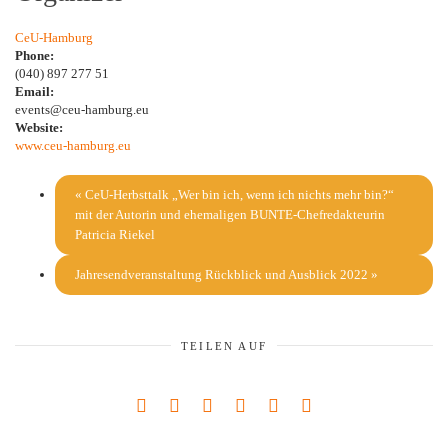
CeU-Hamburg
Phone:
(040) 897 277 51
Email:
events@ceu-hamburg.eu
Website:
www.ceu-hamburg.eu
«
CeU-Herbsttalk „Wer bin ich, wenn ich nichts mehr bin?“
mit der Autorin und ehemaligen BUNTE-Chefredakteurin
Patricia Riekel
Jahresendveranstaltung Rückblick und Ausblick 2022
»
TEILEN AUF