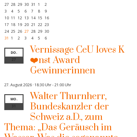
27
28
29
30
31
1
2
3
4
5
6
7
8
9
10
11
12
13
14
15
16
17
18
19
20
21
22
23
24
25
26
27
28
29
30
31
1
2
3
4
5
6
Vernissage CeU loves K
DO.
❤️nst Award
27
Gewinnerinnen
27. August 2026 · 18:30 Uhr
-
21:00 Uhr
Walter Thurnherr,
MO.
Bundeskanzler der
31
Schweiz a.D., zum
Thema: „Das Geräusch im