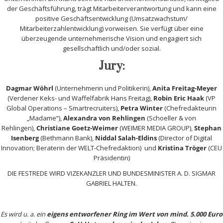
der Geschäftsführung, trägt Mitarbeiterverantwortung und kann eine
positive Geschäftsentwicklung (Umsatzwachstum/
Mitarbeiterzahlentwicklung) vorweisen. Sie verfügt über eine
überzeugende unternehmerische Vision und engagiert sich
gesellschaftlich und/oder sozial.
Jury:
Dagmar Wöhrl
(Unternehmerin und Politikerin),
Anita Freitag-Meyer
(Verdener Keks- und Waffelfabrik Hans Freitag),
Robin Eric Haak
(VP
Global Operations – Smartrecruiters),
Petra Winter
(Chefredakteurin
„Madame“),
Alexandra von Rehlingen
(Schoeller & von
Rehlingen),
Christiane Goetz-Weimer
(WEIMER MEDIA GROUP),
Stephan
Isenberg
(Bethmann Bank),
Niddal Salah-Eldins
(Director of Digital
Innovation; Beraterin der WELT-Chefredaktion) und
Kristina Tröger
(CEU
Präsidentin)
DIE FESTREDE WIRD VIZEKANZLER UND BUNDESMINISTER A. D. SIGMAR
GABRIEL HALTEN.
Es wird u. a. ein
eigens entworfener Ring im Wert von mind. 5.000 Euro