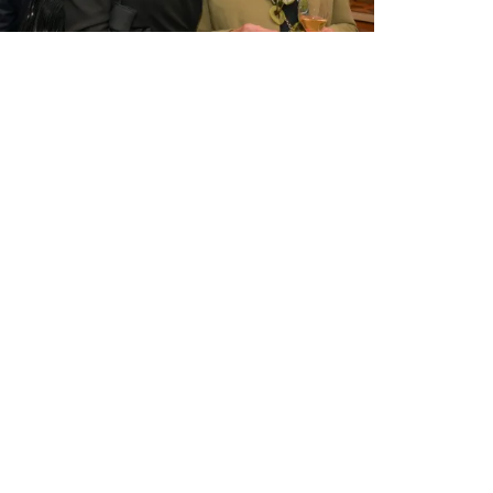
Presseartikel | Frau im Spiegel vom
4.8.26
4. August 2026
News
,
Presse
,
Frau im Spiegel