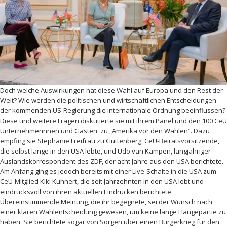
Doch welche Auswirkungen hat diese Wahl auf Europa und den Rest der
Welt? Wie werden die politischen und wirtschaftlichen Entscheidungen
der kommenden US-Regierung die internationale Ordnung beeinflussen?
Diese und weitere Fragen diskutierte sie mit ihrem Panel und den 100 CeU
Unternehmerinnen und Gästen zu „Amerika vor den Wahlen“. Dazu
empfing sie Stephanie Freifrau zu Guttenberg, CeU-Beiratsvorsitzende,
die selbst lange in den USA lebte, und Udo van Kampen, langjähriger
Auslandskorrespondent des ZDF, der acht Jahre aus den USA berichtete.
Am Anfang ging es jedoch bereits mit einer Live-Schalte in die USA zum
CeU-Mitglied Kiki Kuhnert, die seit Jahrzehnten in den USA lebt und
eindrucksvoll von ihren aktuellen Eindrücken berichtete.
Übereinstimmende Meinung, die ihr begegnete, sei der Wunsch nach
einer klaren Wahlentscheidung gewesen, um keine lange Hängepartie zu
haben. Sie berichtete sogar von Sorgen über einen Bürgerkrieg für den