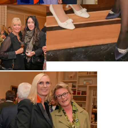
Presseartikel | Frau im Spiegel vom
5.8.26
6. August 2026
News
,
Presse
,
Frau im Spiegel
weiterlesen